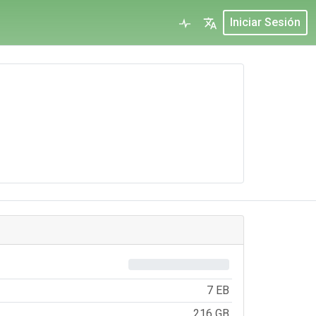
Iniciar Sesión
0%
7 EB
216 GB