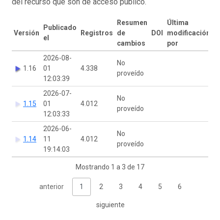
del recurso que son de acceso público.
Resumen
Última
Publicado
Versión
Registros
de
DOI
modificación
el
cambios
por
2026-08-
No
1.16
01
4.338
proveído
12:03:39
2026-07-
No
1.15
01
4.012
proveído
12:03:33
2026-06-
No
1.14
11
4.012
proveído
19:14:03
Mostrando 1 a 3 de 17
anterior
1
2
3
4
5
6
siguiente