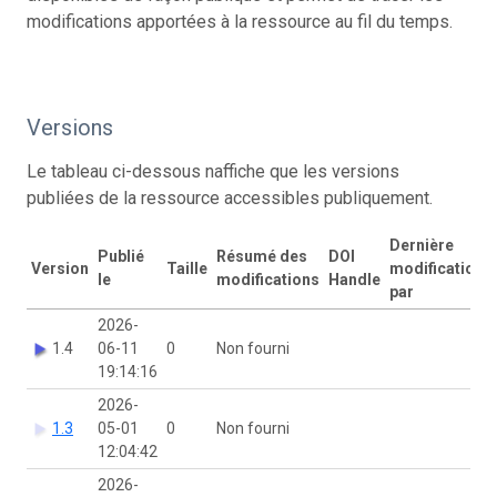
modifications apportées à la ressource au fil du temps.
Versions
Le tableau ci-dessous naffiche que les versions
publiées de la ressource accessibles publiquement.
Dernière
Publié
Résumé des
DOI
Version
Taille
modification
le
modifications
Handle
par
2026-
1.4
06-11
0
Non fourni
19:14:16
2026-
1.3
05-01
0
Non fourni
12:04:42
2026-