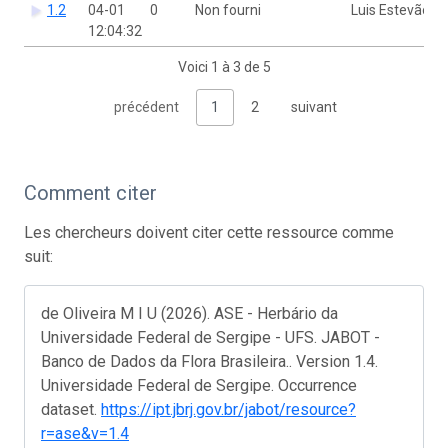
1.2
04-01
0
Non fourni
Luis Estevão
12:04:32
Voici 1 à 3 de 5
précédent
1
2
suivant
Comment citer
Les chercheurs doivent citer cette ressource comme
suit:
de Oliveira M I U (2026). ASE - Herbário da
Universidade Federal de Sergipe - UFS. JABOT -
Banco de Dados da Flora Brasileira.. Version 1.4.
Universidade Federal de Sergipe. Occurrence
dataset.
https://ipt.jbrj.gov.br/jabot/resource?
r=ase&v=1.4