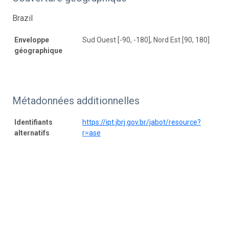
Brazil
Enveloppe
Sud Ouest [-90, -180], Nord Est [90, 180]
géographique
Métadonnées additionnelles
Identifiants
https://ipt.jbrj.gov.br/jabot/resource?
alternatifs
r=ase