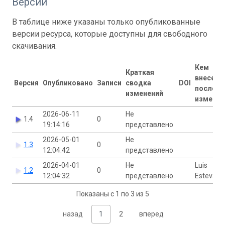
Версии
В таблице ниже указаны только опубликованные
версии ресурса, которые доступны для свободного
скачивания.
Кем
Краткая
внесены
Версия
Опубликовано
Записи
сводка
DOI
последн
изменений
изменен
2026-06-11
Не
1.4
0
19:14:16
представлено
2026-05-01
Не
1.3
0
12:04:42
представлено
2026-04-01
Не
Luis
1.2
0
12:04:32
представлено
Estevão
Показаны с 1 по 3 из 5
назад
1
2
вперед