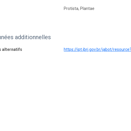
Protista, Plantae
nées additionnelles
s alternatifs
https://ipt.jbrj.gov.br/jabot/resourc