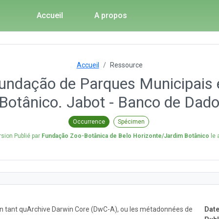
Accueil
A propos
Accueil
Ressource
undação de Parques Municipais 
Botânico. Jabot - Banco de Dados
Occurrence
Spécimen
rsion Publié par
Fundação Zoo-Botânica de Belo Horizonte/Jardim Botânico
le
 en tant quArchive Darwin Core (DwC-A), ou les métadonnées de
Date