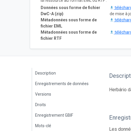
la ressource au format EML ou RTF :
Données sous forme de fichier
téléchar
DwC-A (zip)
de mise à j
Métadonnées sous forme de
téléchar
fichier EML
Métadonnées sous forme de
téléchar
fichier RTF
Description
Descript
Enregistrements de données
Herbário d
Versions
Droits
Enregistrement GBIF
Enregis
Mots-clé
Les donnée