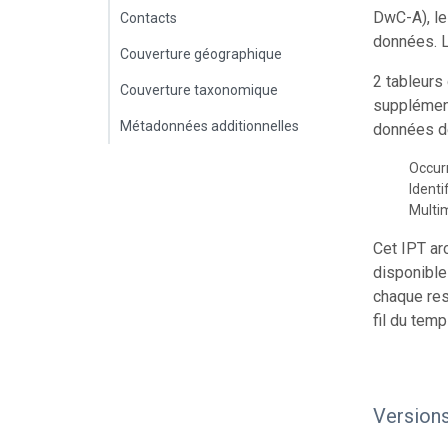
DwC-A), le
Contacts
données. L
Couverture géographique
2 tableurs
Couverture taxonomique
supplément
Métadonnées additionnelles
données de
Occur
Identi
Multi
Cet IPT ar
disponible
chaque res
fil du temp
Version