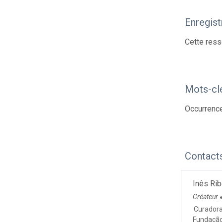
Enregis
Cette ress
Mots-cl
Occurrenc
Contact
Inês Rib
Créateur
Curador
Fundação