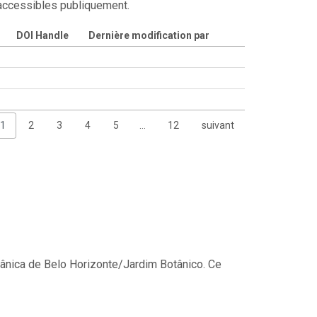
 accessibles publiquement.
DOI Handle
Dernière modification par
1
2
3
4
5
…
12
suivant
tânica de Belo Horizonte/Jardim Botânico. Ce