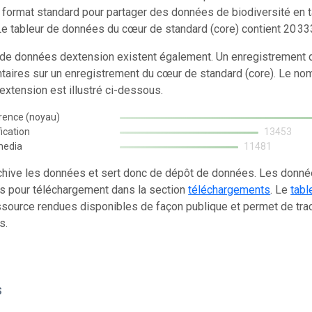
 format standard pour partager des données de biodiversité en 
e tableur de données du cœur de standard (core) contient 20 33
 de données dextension existent également. Un enregistrement d
aires sur un enregistrement du cœur de standard (core). Le no
xtension est illustré ci-dessous.
rence (noyau)
fication
13453
media
11481
chive les données et sert donc de dépôt de données. Les donn
s pour téléchargement dans la section
téléchargements
. Le
tabl
source rendues disponibles de façon publique et permet de trac
s.
s