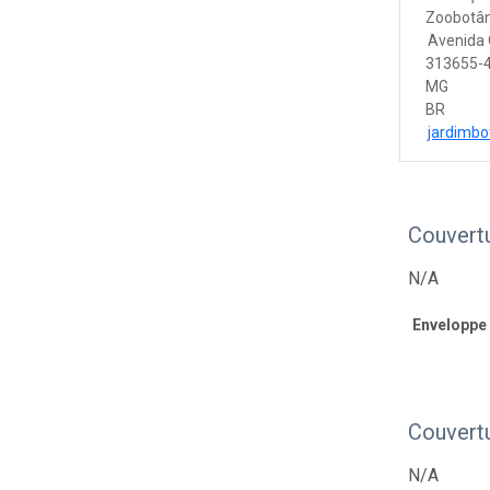
Zoobotân
Avenida 
313655-4
MG
BR
jardimbo
Couvert
N/A
Enveloppe
Couvert
N/A