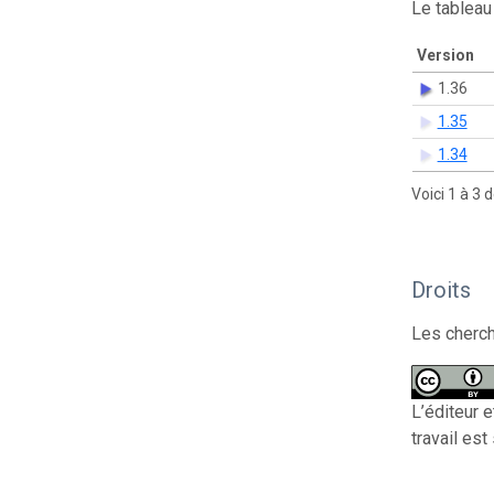
Le tableau
Version
1.36
1.35
1.34
Voici 1 à 3 
Droits
Les cherch
L’éditeur 
travail es