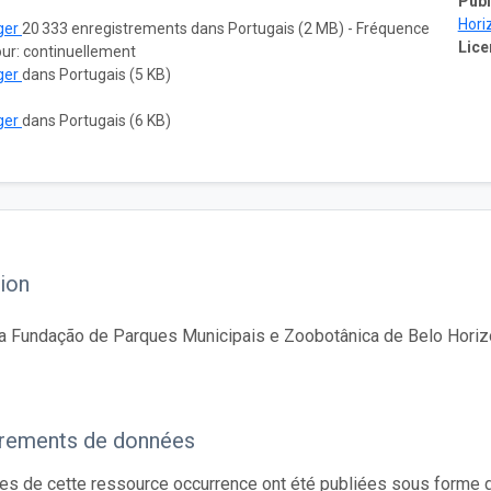
Publ
Hori
ger
20 333 enregistrements dans Portugais (2 MB) - Fréquence
Lice
our: continuellement
ger
dans Portugais (5 KB)
ger
dans Portugais (6 KB)
ion
a Fundação de Parques Municipais e Zoobotânica de Belo Horiz
trements de données
s de cette ressource occurrence ont été publiées sous forme d