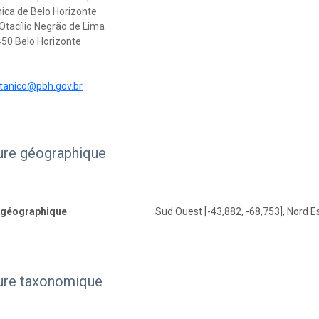
ica de Belo Horizonte
Otacílio Negrão de Lima
50 Belo Horizonte
tanico@pbh.gov.br
ure géographique
 géographique
Sud Ouest [-43,882, -68,753], Nord Es
ure taxonomique