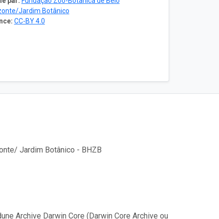
ié par:
Fundação Zoo-Botânica de Belo
zonte/Jardim Botânico
nce:
CC-BY 4.0
onte/ Jardim Botânico - BHZB
une Archive Darwin Core (Darwin Core Archive ou