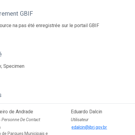
trement GBIF
ource na pas été enregistrée sur le portail GBIF
é
e; Specimen
s
eiro de Andrade
Eduardo Dalcin
Personne De Contact
Utilisateur
●
a
edalcin@jbrj.gov.br
 de Parques Municipais e