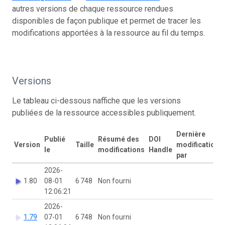
autres versions de chaque ressource rendues
disponibles de façon publique et permet de tracer les
modifications apportées à la ressource au fil du temps.
Versions
Le tableau ci-dessous naffiche que les versions
publiées de la ressource accessibles publiquement.
Dernière
Publié
Résumé des
DOI
Version
Taille
modification
le
modifications
Handle
par
2026-
1.80
08-01
6 748
Non fourni
12:06:21
2026-
1.79
07-01
6 748
Non fourni