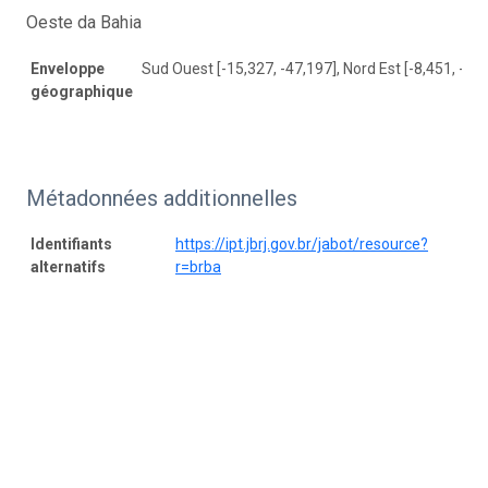
Oeste da Bahia
Enveloppe
Sud Ouest [-15,327, -47,197], Nord Est [-8,451, -40
géographique
Métadonnées additionnelles
Identifiants
https://ipt.jbrj.gov.br/jabot/resource?
alternatifs
r=brba