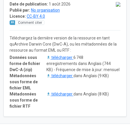
Date de publication:
1 août 2026
Publié par:
No organisation
Licence:
CC-BY 4.0
Comment citer
Téléchargez la dernière version de la ressource en tant
quArchive Darwin Core (DwC-A), ou les métadonnées de la
ressource au format EML ou RTF :
Données sous
télécharger
6 748
forme de fichier
enregistrements dans Anglais (744
DwC-A (zip)
KB) - Fréquence de mise à jour: mensuel
Métadonnées
télécharger
dans Anglais (9 KB)
sous forme de
fichier EML
Métadonnées
télécharger
dans Anglais (8 KB)
sous forme de
fichier RTF