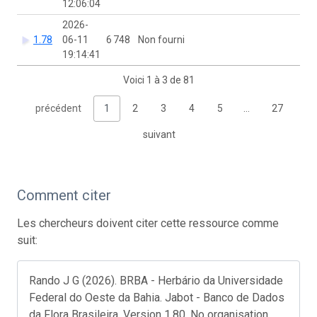
12:06:04
2026-
1.78
06-11
6 748
Non fourni
19:14:41
Voici 1 à 3 de 81
précédent
1
2
3
4
5
…
27
suivant
Comment citer
Les chercheurs doivent citer cette ressource comme
suit:
Rando J G (2026). BRBA - Herbário da Universidade
Federal do Oeste da Bahia. Jabot - Banco de Dados
da Flora Brasileira. Version 1.80. No organisation.