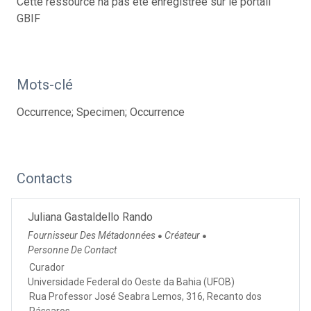
Cette ressource na pas été enregistrée sur le portail
GBIF
Mots-clé
Occurrence; Specimen; Occurrence
Contacts
Juliana Gastaldello Rando
Fournisseur Des Métadonnées
Créateur
●
●
Personne De Contact
Curador
Universidade Federal do Oeste da Bahia (UFOB)
Rua Professor José Seabra Lemos, 316, Recanto dos
Pássaros