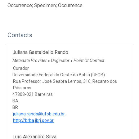
Occurrence; Specimen; Occurrence
Contacts
Juliana Gastaldello Rando
Metadata Provider
Originator
Point Of Contact
●
●
Curador
Universidade Federal do Oeste da Bahia (UFOB)
Rua Professor José Seabra Lemos, 316, Recanto dos
Pássaros
47808-021 Barreiras
BA
BR
juliana.rando@ufob.edu.br
http://brba.jbrj.gov.br
Luís Alexandre Silva