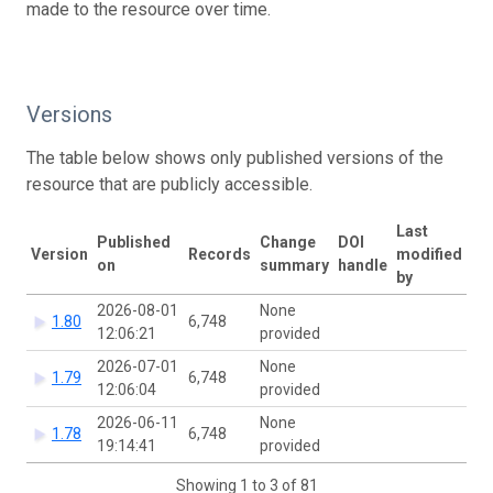
made to the resource over time.
Versions
The table below shows only published versions of the
resource that are publicly accessible.
Last
Published
Change
DOI
Version
Records
modified
on
summary
handle
by
2026-08-01
None
1.80
6,748
12:06:21
provided
2026-07-01
None
1.79
6,748
12:06:04
provided
2026-06-11
None
1.78
6,748
19:14:41
provided
Showing 1 to 3 of 81