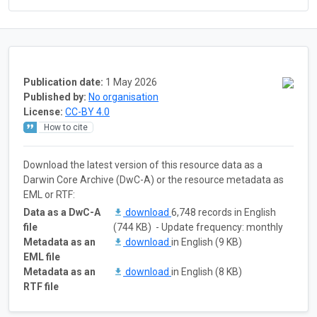
Publication date:
1 May 2026
Published by:
No organisation
License:
CC-BY 4.0
How to cite
Download the latest version of this resource data as a
Darwin Core Archive (DwC-A) or the resource metadata as
EML or RTF:
Data as a DwC-A
download
6,748 records in English
file
(744 KB) - Update frequency: monthly
Metadata as an
download
in English (9 KB)
EML file
Metadata as an
download
in English (8 KB)
RTF file