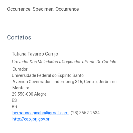
Occurrence; Specimen; Occurrence
Contatos
Tatiana Tavares Carrijo
Provedor Dos Metadados
Originador
Ponto De Contato
●
●
Curador
Universidade Federal do Espírito Santo
Avenida Governador Lindemberg 316, Centro, Jerônimo
Monteiro
29.550-000 Alegre
ES
BR
herbariocapixaba@gmail.com
(28) 3552-2534
http://cap.jbrj.gov.br