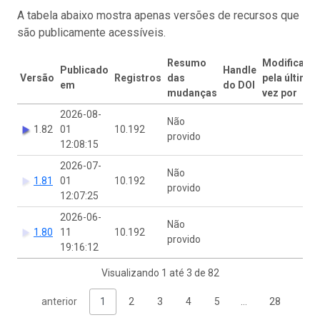
A tabela abaixo mostra apenas versões de recursos que
são publicamente acessíveis.
Resumo
Modificado
Publicado
Handle
Versão
Registros
das
pela última
em
do DOI
mudanças
vez por
2026-08-
Não
1.82
01
10.192
provido
12:08:15
2026-07-
Não
1.81
01
10.192
provido
12:07:25
2026-06-
Não
1.80
11
10.192
provido
19:16:12
Visualizando 1 até 3 de 82
anterior
1
2
3
4
5
…
28