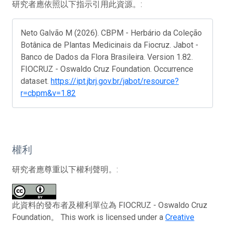
研究者應依照以下指示引用此資源。:
Neto Galvão M (2026). CBPM - Herbário da Coleção
Botânica de Plantas Medicinais da Fiocruz. Jabot -
Banco de Dados da Flora Brasileira. Version 1.82.
FIOCRUZ - Oswaldo Cruz Foundation. Occurrence
dataset.
https://ipt.jbrj.gov.br/jabot/resource?
r=cbpm&v=1.82
權利
研究者應尊重以下權利聲明。:
此資料的發布者及權利單位為 FIOCRUZ - Oswaldo Cruz
Foundation。 This work is licensed under a
Creative