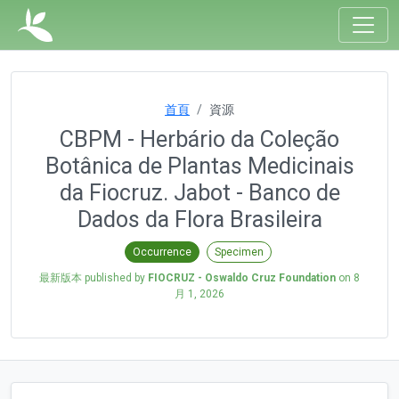
首頁
資源
CBPM - Herbário da Coleção
Botânica de Plantas Medicinais
da Fiocruz. Jabot - Banco de
Dados da Flora Brasileira
Occurrence
Specimen
最新版本 published by
FIOCRUZ - Oswaldo Cruz Foundation
on
8
月 1, 2026