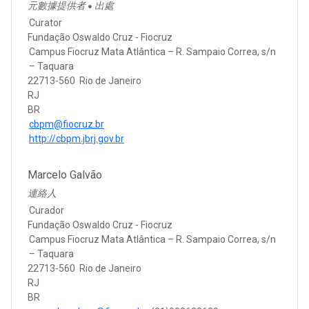
元數據提供者
出處
●
Curator
Fundação Oswaldo Cruz - Fiocruz
Campus Fiocruz Mata Atlântica – R. Sampaio Correa, s/n
– Taquara
22713-560 Rio de Janeiro
RJ
BR
cbpm@fiocruz.br
http://cbpm.jbrj.gov.br
Marcelo Galvão
連絡人
Curador
Fundação Oswaldo Cruz - Fiocruz
Campus Fiocruz Mata Atlântica – R. Sampaio Correa, s/n
– Taquara
22713-560 Rio de Janeiro
RJ
BR