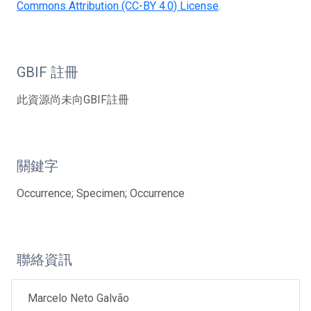
Commons Attribution (CC-BY 4.0) License
.
GBIF 註冊
此資源尚未向GBIF註冊
關鍵字
Occurrence; Specimen; Occurrence
聯絡資訊
Marcelo Neto Galvão