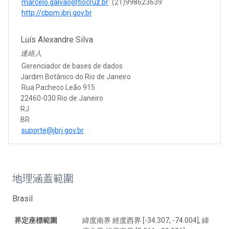
marcelo.galvao@fiocruz.br
(21)998623639
http://cbpm.jbrj.gov.br
Luís Alexandre Silva
連絡人
Gerenciador de bases de dados
Jardim Botânico do Rio de Janeiro
Rua Pacheco Leão 915
22460-030 Rio de Janeiro
RJ
BR
suporte@jbrj.gov.br
地理涵蓋範圍
Brasil
界定座標範圍
緯度南界 經度西界 [-34.307, -74.004], 緯