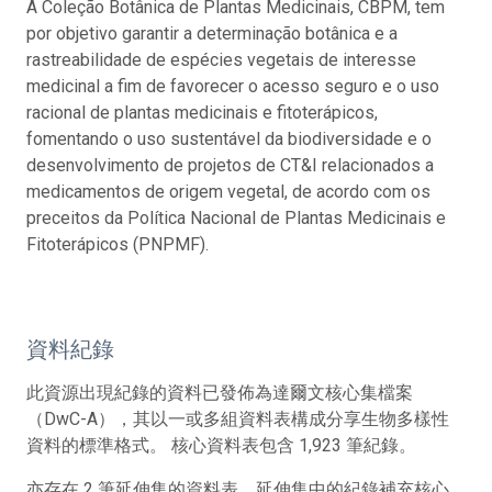
A Coleção Botânica de Plantas Medicinais, CBPM, tem
por objetivo garantir a determinação botânica e a
rastreabilidade de espécies vegetais de interesse
medicinal a fim de favorecer o acesso seguro e o uso
racional de plantas medicinais e fitoterápicos,
fomentando o uso sustentável da biodiversidade e o
desenvolvimento de projetos de CT&I relacionados a
medicamentos de origem vegetal, de acordo com os
preceitos da Política Nacional de Plantas Medicinais e
Fitoterápicos (PNPMF).
資料紀錄
此資源出現紀錄的資料已發佈為達爾文核心集檔案
（DwC-A），其以一或多組資料表構成分享生物多樣性
資料的標準格式。 核心資料表包含 1,923 筆紀錄。
亦存在 2 筆延伸集的資料表。延伸集中的紀錄補充核心