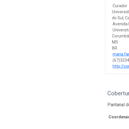
Curador
Universi
do Sul, 
Avenida 
Universit
Corumb
MS
BR
maria.fa
(67)323
http://cor
Cobertu
Pantanal 
Coordenad