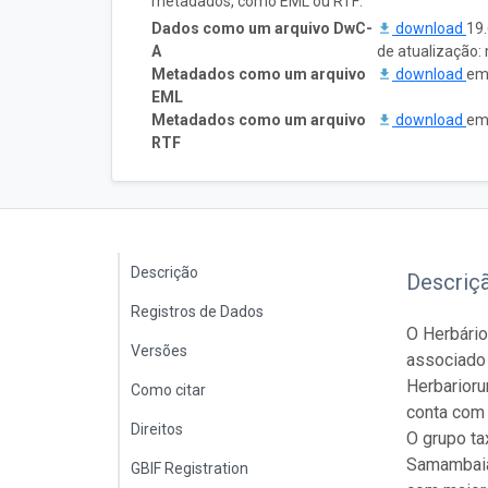
metadados, como EML ou RTF:
Dados como um arquivo DwC-
download
19.
A
de atualização
Metadados como um arquivo
download
em
EML
Metadados como um arquivo
download
em
RTF
Descrição
Descriç
Registros de Dados
O Herbário
Versões
associado 
Herbarioru
Como citar
conta com 
Direitos
O grupo t
Samambaias
GBIF Registration