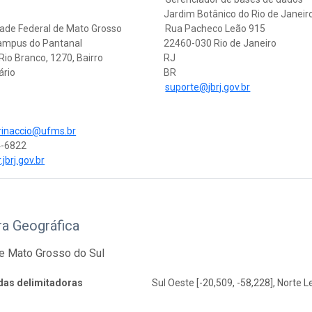
Jardim Botânico do Rio de Janeir
dade Federal de Mato Grosso
Rua Pacheco Leão 915
Campus do Pantanal
22460-030 Rio de Janeiro
Rio Branco, 1270, Bairro
RJ
ário
BR
á
suporte@jbrj.gov.br
rinaccio@ufms.br
4-6822
.jbrj.gov.br
ra Geográfica
de Mato Grosso do Sul
as delimitadoras
Sul Oeste [-20,509, -58,228], Norte L