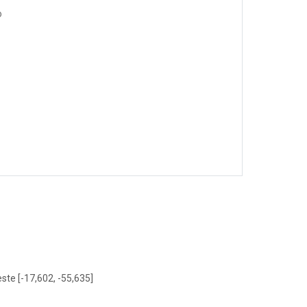
o
este [-17,602, -55,635]