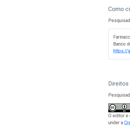
Como ci
Pesquisado
Farinac
Banco de
https://
Direitos
Pesquisado
O editor e
under a
Cr