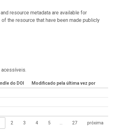
 and resource metadata are available for
s of the resource that have been made publicly
 acessíveis.
ndle do DOI
Modificado pela última vez por
1
2
3
4
5
…
27
próxima