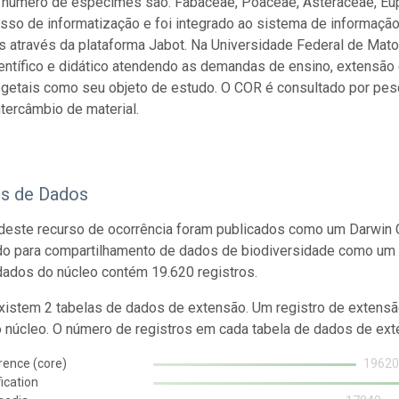
 número de espécimes são: Fabaceae, Poaceae, Asteraceae, Eu
sso de informatização e foi integrado ao sistema de informaçã
s através da plataforma Jabot. Na Universidade Federal de Mat
ientífico e didático atendendo as demandas de ensino, extensão
egetais como seu objeto de estudo. O COR é consultado por pesq
ntercâmbio de material.
os de Dados
este recurso de ocorrência foram publicados como um Darwin C
do para compartilhamento de dados de biodiversidade como um 
dados do núcleo contém 19.620 registros.
istem 2 tabelas de dados de extensão. Um registro de extensã
o núcleo. O número de registros em cada tabela de dados de exte
rence (core)
1962
fication