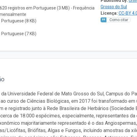
Published by:
Univ
Grosso do Sul
620 registros em Portuguese (3 MB) - Frequência
Licença:
CC-BY 4.
: mensalmente
Como citar
 Portuguese (8 KB)
 Portuguese (7 KB)
ão
 da Universidade Federal de Mato Grosso do Sul, Campus do Pan
ao curso de Ciências Biológicas, em 2017 foi transformado em 
m e registrado junto à Rede Brasileira de Herbários (Sociedade 
cerca de 18.000 espécimes, especialmente, representantes da 
axonômico majoritariamente representado é o das Angiosperma
/Licófitas, Briófitas, Algas e Fungos, incluindo amostras da xi