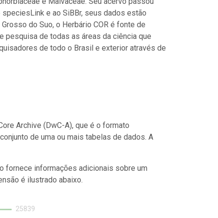
phorbiaceae e Malvaceae. Seu acervo passou
o speciesLink e ao SiBBr, seus dados estão
o Grosso do Suo, o Herbário COR é fonte de
 e pesquisa de todas as áreas da ciência que
uisadores de todo o Brasil e exterior através de
ore Archive (DwC-A), que é o formato
conjunto de uma ou mais tabelas de dados. A
o fornece informações adicionais sobre um
nsão é ilustrado abaixo.
0
25839