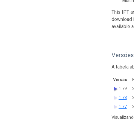
Multi
This IPT a
download 
available 
Versões
A tabela a
Versão
1.79
1.78
1.77
Visualizand