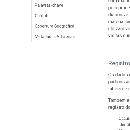
com maior
Palavras-chave
pelo proce
disponívei
Contatos
material c
Cobertura Geográfica
utilizam v
visitas e i
Metadados Adicionais
Registr
Os dados d
padroniza
tabela de 
Também ex
registro d
Occur
Identi