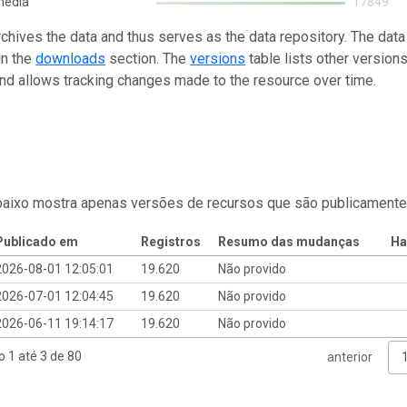
media
17849
rchives the data and thus serves as the data repository. The data
in the
downloads
section. The
versions
table lists other version
and allows tracking changes made to the resource over time.
baixo mostra apenas versões de recursos que são publicamente
Publicado em
Registros
Resumo das mudanças
Ha
2026-08-01 12:05:01
19.620
Não provido
2026-07-01 12:04:45
19.620
Não provido
2026-06-11 19:14:17
19.620
Não provido
o 1 até 3 de 80
anterior