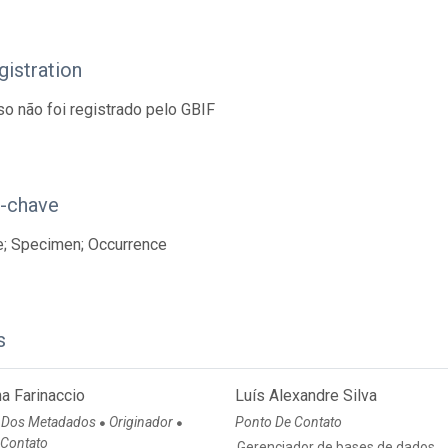
istration
so não foi registrado pelo GBIF
s-chave
e; Specimen; Occurrence
s
a Farinaccio
Luís Alexandre Silva
 Dos Metadados
Originador
Ponto De Contato
●
●
 Contato
Gerenciador de bases de dados