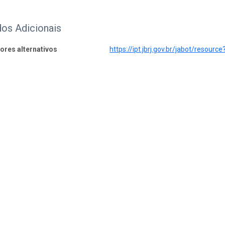
os Adicionais
dores alternativos
https://ipt.jbrj.gov.br/jabot/resource