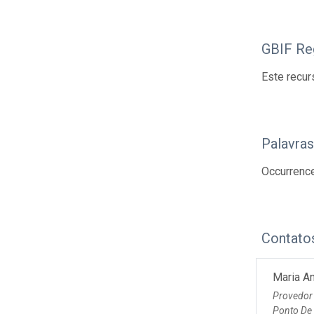
GBIF Reg
Este recur
Palavra
Occurrenc
Contato
Maria An
Provedor
Ponto De