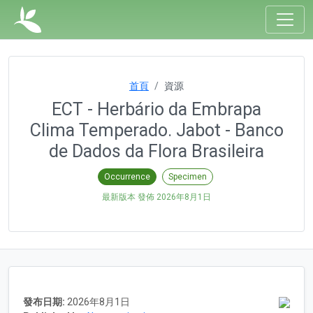
首頁
資源
ECT - Herbário da Embrapa
Clima Temperado. Jabot - Banco
de Dados da Flora Brasileira
Occurrence
Specimen
最新版本 發佈
2026年8月1日
發布日期:
2026年8月1日