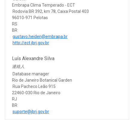
Embrapa Clima Temperado - ECT
Rodovia BR 392, km 78, Caixa Postal 403
96010-971 Pelotas
RS
BR
gustavo.heiden@embrapa.br
http://ect.jbrj.gov.br
Luís Alexandre Silva
連絡人
Database manager
Rio de Janeiro Botanical Garden
Rua Pacheco Leão 915
22460-030 Rio de Janeiro
RJ
BR
suporte@jbrj.gov.br