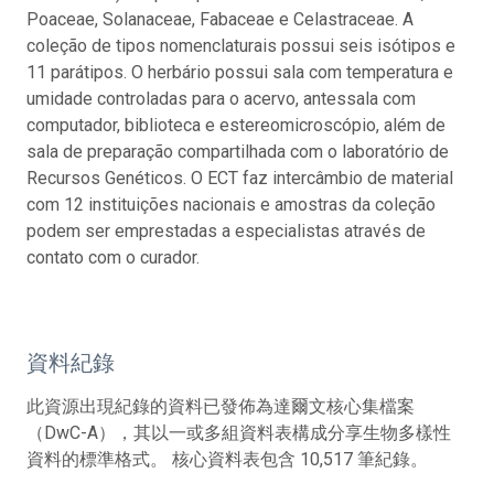
Poaceae, Solanaceae, Fabaceae e Celastraceae. A
coleção de tipos nomenclaturais possui seis isótipos e
11 parátipos. O herbário possui sala com temperatura e
umidade controladas para o acervo, antessala com
computador, biblioteca e estereomicroscópio, além de
sala de preparação compartilhada com o laboratório de
Recursos Genéticos. O ECT faz intercâmbio de material
com 12 instituições nacionais e amostras da coleção
podem ser emprestadas a especialistas através de
contato com o curador.
資料紀錄
此資源出現紀錄的資料已發佈為達爾文核心集檔案
（DwC-A），其以一或多組資料表構成分享生物多樣性
資料的標準格式。 核心資料表包含 10,517 筆紀錄。