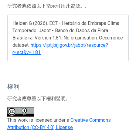
研究者應依照以下指示引用此資源。:
Heiden G (2026). ECT - Herbário da Embrapa Clima
Temperado. Jabot - Banco de Dados da Flora
Brasileira. Version 1.81. No organisation. Occurrence
dataset.
https://ipt.jbrj.gov.br/jabot/resource?
r=ect&v=1.81
權利
研究者應尊重以下權利聲明。:
This work is licensed under a
Creative Commons
Attribution (CC-BY 4.0) License
.