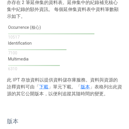
亦存在 2 筆延伸集的資料表。延伸集中的紀錄補充核心
集中紀錄的額外資訊。 每個延伸集資料表中資料筆數顯
示如下。
Occurrence (核心)
10517
Identification
7100
Multimedia
6310
此 IPT 存放資料以提供資料儲存庫服務。資料與資源的
詮釋資料可由「
下載
」單元下載。「
版本
」表格列出此資
源的其它公開版本，以便利追蹤其隨時間的變更。
版本