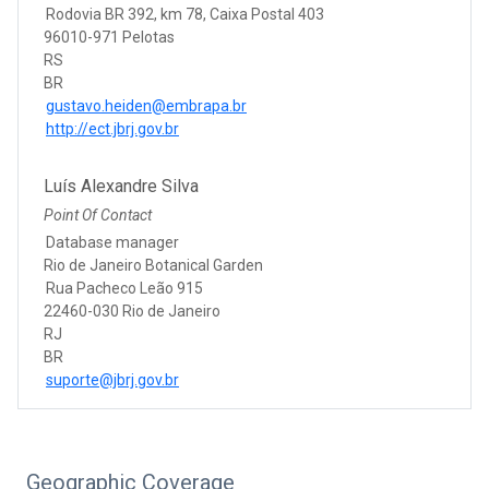
Rodovia BR 392, km 78, Caixa Postal 403
96010-971 Pelotas
RS
BR
gustavo.heiden@embrapa.br
http://ect.jbrj.gov.br
Luís Alexandre Silva
Point Of Contact
Database manager
Rio de Janeiro Botanical Garden
Rua Pacheco Leão 915
22460-030 Rio de Janeiro
RJ
BR
suporte@jbrj.gov.br
Geographic Coverage