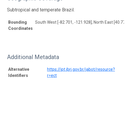
Subtropical and temperate Brazil.
Bounding
South West [-82.701, -121.928], North East [40.778, 
Coordinates
Additional Metadata
Alternative
https://ipt.jbrj.gov.br/jabot/resource?
Identifiers
r=ect