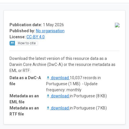
Publication date:
1 May 2026
Published by:
No organisation
License:
CC-BY 4.0
How to cite
Download the latest version of this resource data as a
Darwin Core Archive (DwC-A) or the resource metadata as
EML or RTF:
Data as a DwC-A
download
10,037 records in
file
Portuguese (1 MB) - Update
frequency: monthly
Metadata as an
download
in Portuguese (8 KB)
EML file
Metadata as an
download
in Portuguese (7 KB)
RTF file