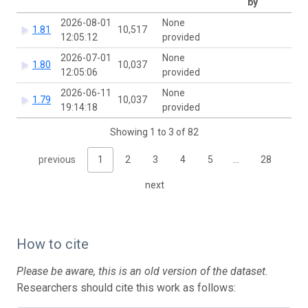
by
2026-08-01
None
1.81
10,517
12:05:12
provided
2026-07-01
None
1.80
10,037
12:05:06
provided
2026-06-11
None
1.79
10,037
19:14:18
provided
Showing 1 to 3 of 82
previous
1
2
3
4
5
…
28
next
How to cite
Please be aware, this is an old version of the dataset.
Researchers should cite this work as follows: