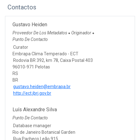
Contactos
Gustavo Heiden
Proveedor De Los Metadatos
Originador
●
●
Punto De Contacto
Curator
Embrapa Clima Temperado - ECT
Rodovia BR 392, km 78, Caixa Postal 403
96010-971 Pelotas
RS
BR
gustavo.heiden@embrapa.br
http://ect.jbrj.gov.br
Luís Alexandre Silva
Punto De Contacto
Database manager
Rio de Janeiro Botanical Garden
Rua Pacheco Leão 915