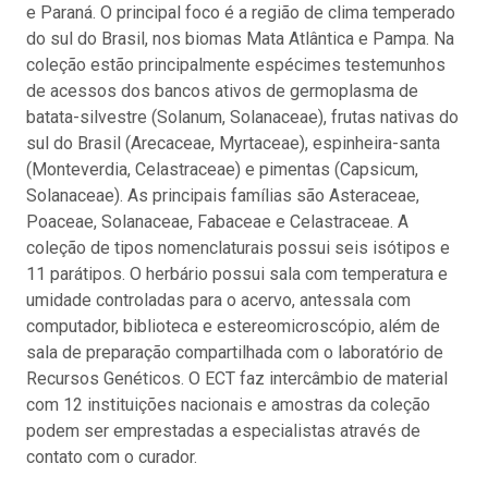
e Paraná. O principal foco é a região de clima temperado
do sul do Brasil, nos biomas Mata Atlântica e Pampa. Na
coleção estão principalmente espécimes testemunhos
de acessos dos bancos ativos de germoplasma de
batata-silvestre (Solanum, Solanaceae), frutas nativas do
sul do Brasil (Arecaceae, Myrtaceae), espinheira-santa
(Monteverdia, Celastraceae) e pimentas (Capsicum,
Solanaceae). As principais famílias são Asteraceae,
Poaceae, Solanaceae, Fabaceae e Celastraceae. A
coleção de tipos nomenclaturais possui seis isótipos e
11 parátipos. O herbário possui sala com temperatura e
umidade controladas para o acervo, antessala com
computador, biblioteca e estereomicroscópio, além de
sala de preparação compartilhada com o laboratório de
Recursos Genéticos. O ECT faz intercâmbio de material
com 12 instituições nacionais e amostras da coleção
podem ser emprestadas a especialistas através de
contato com o curador.