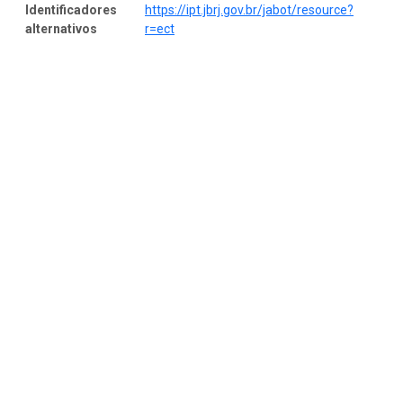
Identificadores
https://ipt.jbrj.gov.br/jabot/resource?
alternativos
r=ect