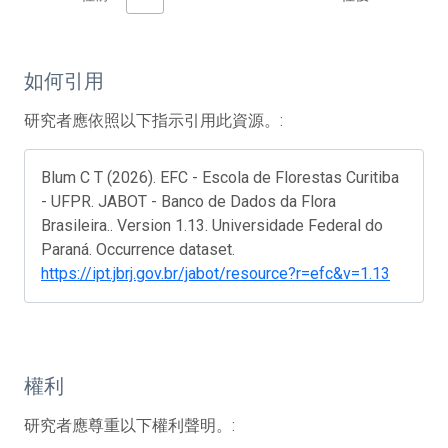
如何引用
研究者應依照以下指示引用此資源。:
Blum C T (2026). EFC - Escola de Florestas Curitiba
- UFPR. JABOT - Banco de Dados da Flora
Brasileira.. Version 1.13. Universidade Federal do
Paraná. Occurrence dataset.
https://ipt.jbrj.gov.br/jabot/resource?r=efc&v=1.13
權利
研究者應尊重以下權利聲明。: