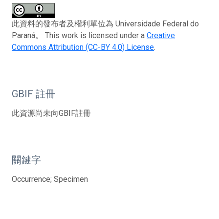
此資料的發布者及權利單位為 Universidade Federal do
Paraná。 This work is licensed under a
Creative
Commons Attribution (CC-BY 4.0) License
.
GBIF 註冊
此資源尚未向GBIF註冊
關鍵字
Occurrence; Specimen