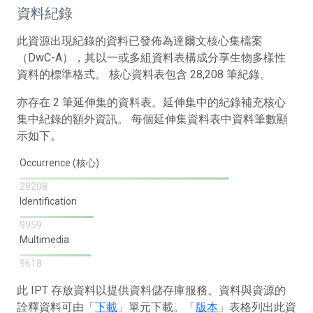
資料紀錄
此資源出現紀錄的資料已發佈為達爾文核心集檔案
（DwC-A），其以一或多組資料表構成分享生物多樣性
資料的標準格式。 核心資料表包含 28,208 筆紀錄。
亦存在 2 筆延伸集的資料表。延伸集中的紀錄補充核心
集中紀錄的額外資訊。 每個延伸集資料表中資料筆數顯
示如下。
Occurrence (核心)
28208
Identification
9959
Multimedia
9618
此 IPT 存放資料以提供資料儲存庫服務。資料與資源的
詮釋資料可由「
下載
」單元下載。「
版本
」表格列出此資