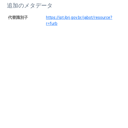
追加のメタデータ
代替識別子
https://ipt.jbrj.gov.br/jabot/resource?
r=furb