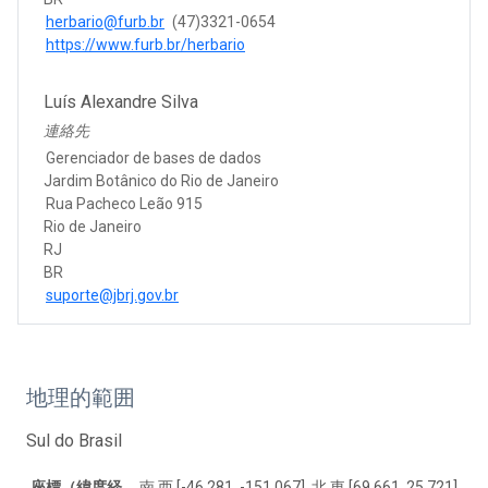
herbario@furb.br
(47)3321-0654
https://www.furb.br/herbario
Luís Alexandre Silva
連絡先
Gerenciador de bases de dados
Jardim Botânico do Rio de Janeiro
Rua Pacheco Leão 915
Rio de Janeiro
RJ
BR
suporte@jbrj.gov.br
地理的範囲
Sul do Brasil
座標（緯度経
南 西 [-46.281, -151.067], 北 東 [69.661, 25.721]