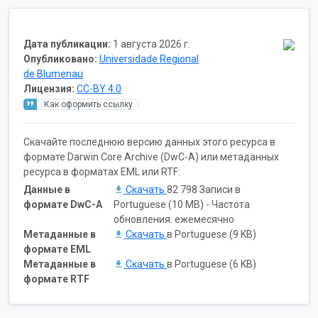
Дата публикации:
1 августа 2026 г.
Опубликовано:
Universidade Regional
de Blumenau
Лицензия:
CC-BY 4.0
Как оформить ссылку
Скачайте последнюю версию данных этого ресурса в
формате Darwin Core Archive (DwC-A) или метаданных
ресурса в форматах EML или RTF:
Данные в
Скачать
82 798 Записи в
формате DwC-A
Portuguese (10 MB) - Частота
обновления: ежемесячно
Метаданные в
Скачать
в Portuguese (9 KB)
формате EML
Метаданные в
Скачать
в Portuguese (6 KB)
формате RTF