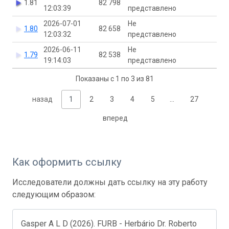
1.81
82 798
12:03:39
представлено
2026-07-01
Не
1.80
82 658
12:03:32
представлено
2026-06-11
Не
1.79
82 538
19:14:03
представлено
Показаны с 1 по 3 из 81
назад
1
2
3
4
5
…
27
вперед
Как оформить ссылку
Исследователи должны дать ссылку на эту работу
следующим образом:
Gasper A L D (2026). FURB - Herbário Dr. Roberto