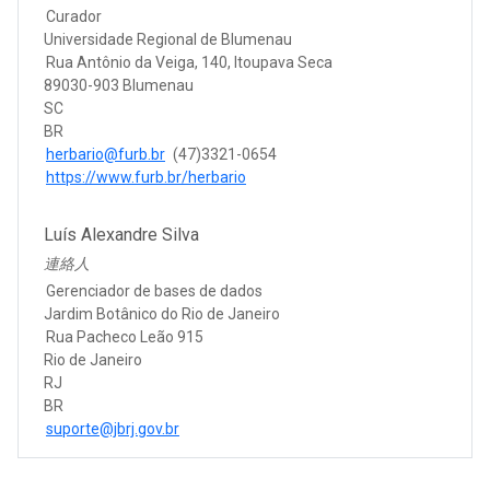
Curador
Universidade Regional de Blumenau
Rua Antônio da Veiga, 140, Itoupava Seca
89030-903 Blumenau
SC
BR
herbario@furb.br
(47)3321-0654
https://www.furb.br/herbario
Luís Alexandre Silva
連絡人
Gerenciador de bases de dados
Jardim Botânico do Rio de Janeiro
Rua Pacheco Leão 915
Rio de Janeiro
RJ
BR
suporte@jbrj.gov.br