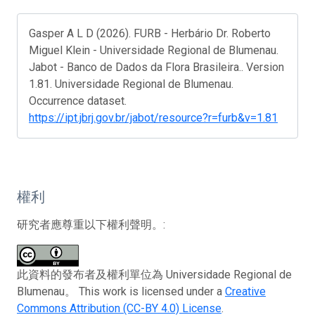
Gasper A L D (2026). FURB - Herbário Dr. Roberto
Miguel Klein - Universidade Regional de Blumenau.
Jabot - Banco de Dados da Flora Brasileira.. Version
1.81. Universidade Regional de Blumenau.
Occurrence dataset.
https://ipt.jbrj.gov.br/jabot/resource?r=furb&v=1.81
權利
研究者應尊重以下權利聲明。:
此資料的發布者及權利單位為 Universidade Regional de
Blumenau。 This work is licensed under a
Creative
Commons Attribution (CC-BY 4.0) License
.