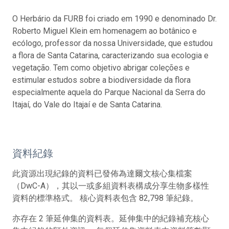
O Herbário da FURB foi criado em 1990 e denominado Dr.
Roberto Miguel Klein em homenagem ao botânico e
ecólogo, professor da nossa Universidade, que estudou
a flora de Santa Catarina, caracterizando sua ecologia e
vegetação. Tem como objetivo abrigar coleções e
estimular estudos sobre a biodiversidade da flora
especialmente aquela do Parque Nacional da Serra do
Itajaí, do Vale do Itajaí e de Santa Catarina.
資料紀錄
此資源出現紀錄的資料已發佈為達爾文核心集檔案
（DwC-A），其以一或多組資料表構成分享生物多樣性
資料的標準格式。 核心資料表包含 82,798 筆紀錄。
亦存在 2 筆延伸集的資料表。延伸集中的紀錄補充核心