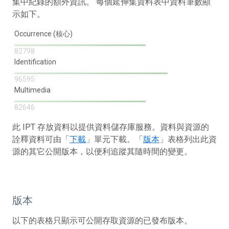
集中紀錄的額外資訊。 每個延伸集資料表中資料筆數顯
示如下。
Occurrence (核心)
82798
Identification
96595
Multimedia
82646
此 IPT 存放資料以提供資料儲存庫服務。資料與資源的
詮釋資料可由「
下載
」單元下載。「
版本
」表格列出此資
源的其它公開版本，以便利追蹤其隨時間的變更。
版本
以下的表格只顯示可公開存取資源的已發布版本。