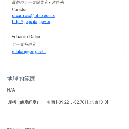
最初のデータ採集者
連絡先
●
Curador
cfcam.csc@ufsb.edu.br
http://gcpp.jbrj.gov.br
Eduardo Dalcin
データ利用者
edalcin@jbrj.gov.br
地理的範囲
N/A
座標（緯度経度）
南 西 [-39.221, -82.761], 北 東 [0, 0]