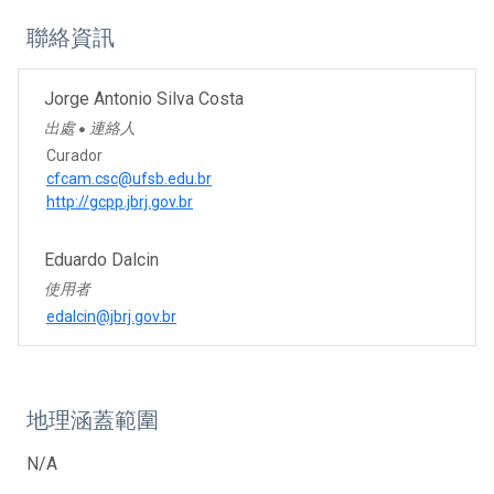
聯絡資訊
Jorge Antonio Silva Costa
出處
連絡人
●
Curador
cfcam.csc@ufsb.edu.br
http://gcpp.jbrj.gov.br
Eduardo Dalcin
使用者
edalcin@jbrj.gov.br
地理涵蓋範圍
N/A