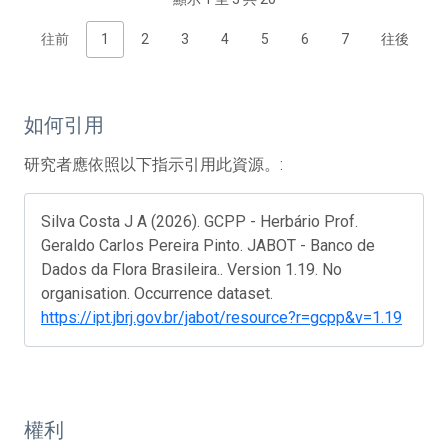
往前
1
2
3
4
5
6
7
往後
如何引用
研究者應依照以下指示引用此資源。:
Silva Costa J A (2026). GCPP - Herbário Prof.
Geraldo Carlos Pereira Pinto. JABOT - Banco de
Dados da Flora Brasileira.. Version 1.19. No
organisation. Occurrence dataset.
https://ipt.jbrj.gov.br/jabot/resource?r=gcpp&v=1.19
權利