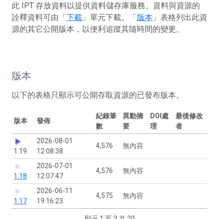
此 IPT 存放資料以提供資料儲存庫服務。資料與資源的
詮釋資料可由「
下載
」單元下載。「
版本
」表格列出此資
源的其它公開版本，以便利追蹤其隨時間的變更。
版本
以下的表格只顯示可公開存取資源的已發布版本。
紀錄筆
異動摘
DOI處
最後修改
版本
發佈
數
要
理
者
2026-08-01
4,576
無內容
1.19
12:08:38
2026-07-01
4,576
無內容
1.18
12:07:47
2026-06-11
4,575
無內容
1.17
19:16:23
顯示 1 至 3 共 20