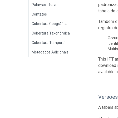
padroniza
Palavras-chave
tabela de 
Contatos
Também ex
Cobertura Geográfica
registro d
Cobertura Taxonômica
Occur
Cobertura Temporal
Identi
Multi
Metadados Adicionais
This IPT a
download 
available 
Versões
A tabela a