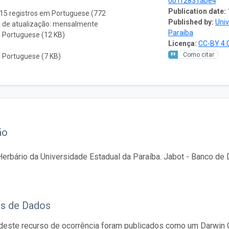
0b1f2831abe4
Publication date:
315 registros em Portuguese (772
Published by:
Univ
a de atualização: mensalmente
Paraíba
 Portuguese (12 KB)
Licença:
CC-BY 4.
Como citar
 Portuguese (7 KB)
ão
rbário da Universidade Estadual da Paraíba. Jabot - Banco de D
os de Dados
este recurso de ocorrência foram publicados como um Darwin C