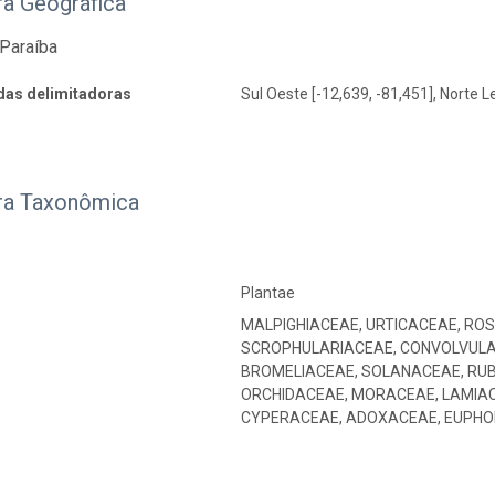
ra Geográfica
Paraíba
as delimitadoras
Sul Oeste [-12,639, -81,451], Norte L
ra Taxonômica
Plantae
MALPIGHIACEAE, URTICACEAE, RO
SCROPHULARIACEAE, CONVOLVULA
BROMELIACEAE, SOLANACEAE, RUB
ORCHIDACEAE, MORACEAE, LAMIAC
CYPERACEAE, ADOXACEAE, EUPH