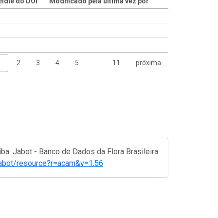
ndle do DOI
Modificado pela última vez por
1
2
3
4
5
…
11
próxima
ba. Jabot - Banco de Dados da Flora Brasileira.
br/jabot/resource?r=acam&v=1.56