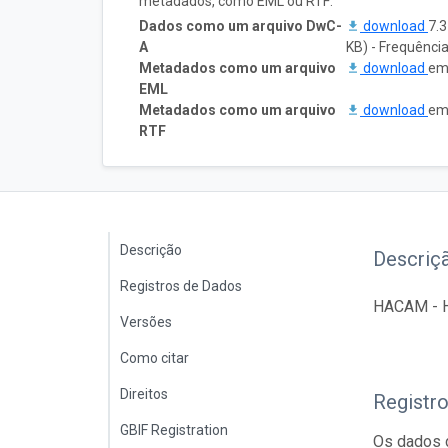
metadados, como EML ou RTF:
Dados como um arquivo DwC-
download
7.
A
KB) - Frequênci
Metadados como um arquivo
download
em
EML
Metadados como um arquivo
download
em
RTF
Descrição
Descriç
Registros de Dados
HACAM - He
Versões
Como citar
Direitos
Registr
GBIF Registration
Os dados d