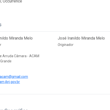
e; Occurrence
s
anildo Miranda Melo
José Iranildo Miranda Melo
r
Originador
e Arruda Câmara - ACAM
 Grande
o.acam@gmail.com
am.jbrj.gov.br