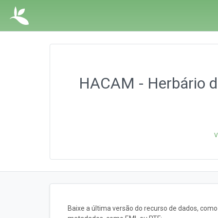
HACAM - Herbário da
V
Baixe a última versão do recurso de dados, com