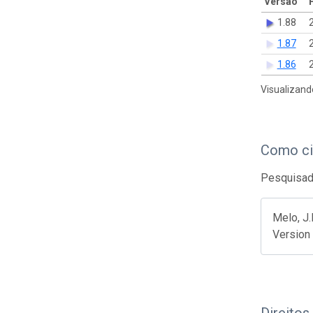
Versão
1.88
1.87
1.86
Visualizand
Como ci
Pesquisado
Melo, J.
Version 