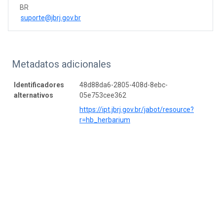
BR
suporte@jbrj.gov.br
Metadatos adicionales
Identificadores
48d88da6-2805-408d-8ebc-
alternativos
05e753cee362
https://ipt.jbrj.gov.br/jabot/resource?
r=hb_herbarium