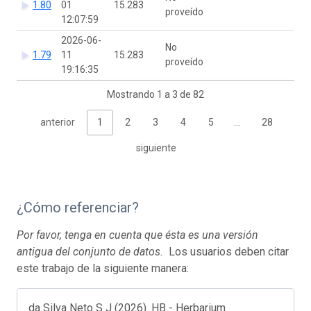
1.80
01
15.283
proveído
12:07:59
2026-06-
No
1.79
11
15.283
proveído
19:16:35
Mostrando 1 a 3 de 82
anterior
1
2
3
4
5
…
28
siguiente
¿Cómo referenciar?
Por favor, tenga en cuenta que ésta es una versión
antigua del conjunto de datos.
Los usuarios deben citar
este trabajo de la siguiente manera:
da Silva Neto S J (2026). HB - Herbarium