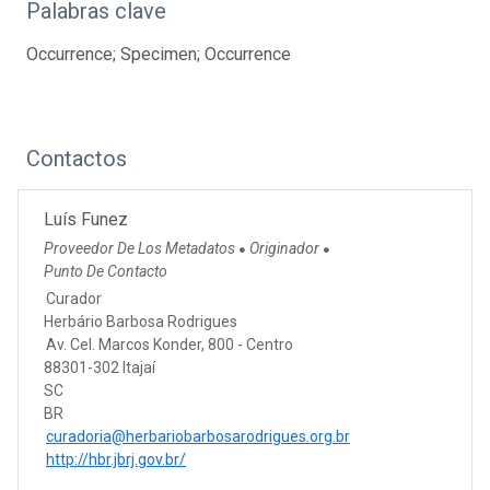
Palabras clave
Occurrence; Specimen; Occurrence
Contactos
Luís Funez
Proveedor De Los Metadatos
Originador
●
●
Punto De Contacto
Curador
Herbário Barbosa Rodrigues
Av. Cel. Marcos Konder, 800 - Centro
88301-302 Itajaí
SC
BR
curadoria@herbariobarbosarodrigues.org.br
http://hbr.jbrj.gov.br/