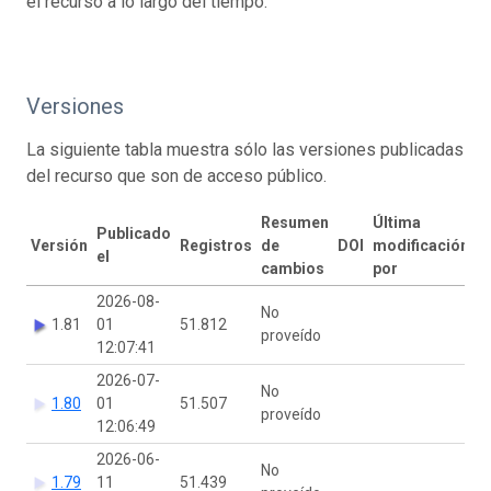
el recurso a lo largo del tiempo.
Versiones
La siguiente tabla muestra sólo las versiones publicadas
del recurso que son de acceso público.
Resumen
Última
Publicado
Versión
Registros
de
DOI
modificación
el
cambios
por
2026-08-
No
1.81
01
51.812
proveído
12:07:41
2026-07-
No
1.80
01
51.507
proveído
12:06:49
2026-06-
No
1.79
11
51.439