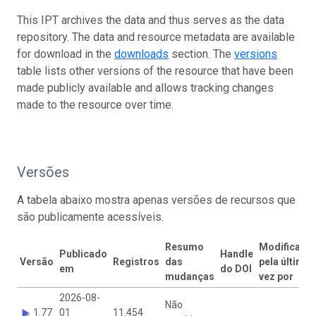
This IPT archives the data and thus serves as the data
repository. The data and resource metadata are available
for download in the
downloads
section. The
versions
table lists other versions of the resource that have been
made publicly available and allows tracking changes
made to the resource over time.
Versões
A tabela abaixo mostra apenas versões de recursos que
são publicamente acessíveis.
Resumo
Modificado
Publicado
Handle
Versão
Registros
das
pela última
em
do DOI
mudanças
vez por
2026-08-
Não
1.77
01
11.454