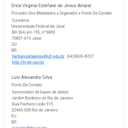
Erica Virginia Estefane de Jesus Amaral
Provedor Dos Metadados
Originador
Ponto De Contato
●
●
Curadora
Universidade Federal de Jataí
BR 364, km 195, nº3800
75801-615 Jataí
GO
BR
herbariojataiense@ufj.edu.br
(64)3606-8237
http://hj.jbrj.gov.br
Luís Alexandre Silva
Ponto De Contato
Gerenciador de bases de dados
Jardim Botânico do Rio de Janeiro
Rua Pacheco Leão 915
22460-030 Rio de Janeiro
RJ
BR
suporte@jbrj.gov.br