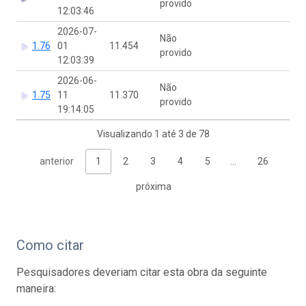
provido
12:03:46
2026-07-
Não
1.76
01
11.454
provido
12:03:39
2026-06-
Não
1.75
11
11.370
provido
19:14:05
Visualizando 1 até 3 de 78
anterior
1
2
3
4
5
…
26
próxima
Como citar
Pesquisadores deveriam citar esta obra da seguinte
maneira: