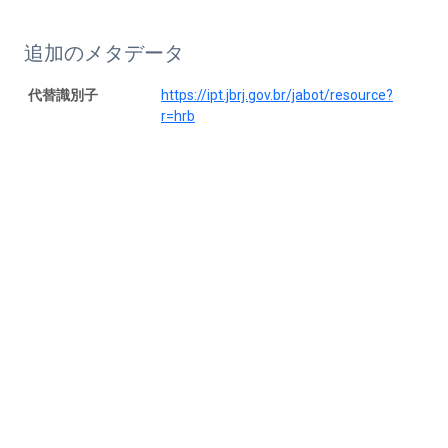
追加のメタデータ
代替識別子
https://ipt.jbrj.gov.br/jabot/resource?
r=hrb