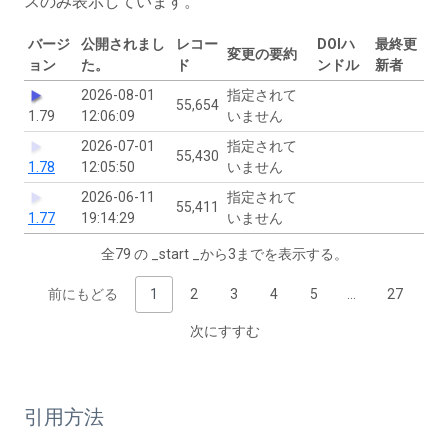
スのみ表示しています。
バージ
公開されまし
レコー
DOIハ
最終更
変更の要約
ョン
た。
ド
ンドル
新者
2026-08-01
指定されて
55,654
1.79
12:06:09
いません
2026-07-01
指定されて
55,430
1.78
12:05:50
いません
2026-06-11
指定されて
55,411
1.77
19:14:29
いません
全79 の _start _から3までを表示する。
前にもどる
1
2
3
4
5
…
27
次にすすむ
引用方法