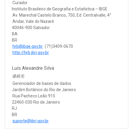
Curador
Instituto Brasileiro de Geografia e Estatística – IBGE
Av. Marechal Castelo Branco, 750, Ed. Centralvalle, 4°
Andar, Vale do Nazaré
40046-900 Salvador
BA
BR
hrb@ibge.gov.br
(71)3409-0670
http://hrb.jbrj.gov.br
Luís Alexandre Silva
連絡先
Gerenciador de bases de dados
Jardim Botânico do Rio de Janeiro
Rua Pacheco Leão 915
22460-030 Rio de Janeiro
RJ
BR
suporte@jbrj.gov.br