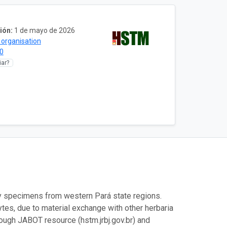
ión:
1 de mayo de 2026
 organisation
0
ar?
ly specimens from western Pará state regions.
ytes, due to material exchange with other herbaria
hrough JABOT resource (hstm.jrbj.gov.br) and