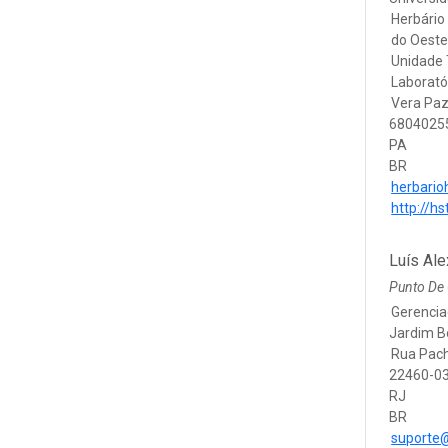
Herbário
do Oeste
Unidade 
Laborató
Vera Paz
6804025
PA
BR
herbari
http://hs
Luís Ale
Punto De
Gerencia
Jardim B
Rua Pac
22460-03
RJ
BR
suporte@