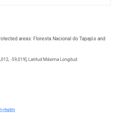
protected areas: Floresta Nacional do Tapajós and
,012, -59,019], Latitud Máxima Longitud
e?r=hstm