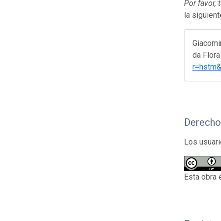
Por favor,
la siguien
Giacomi
da Flora
r=hstm&
Derecho
Los usuari
Esta obra 