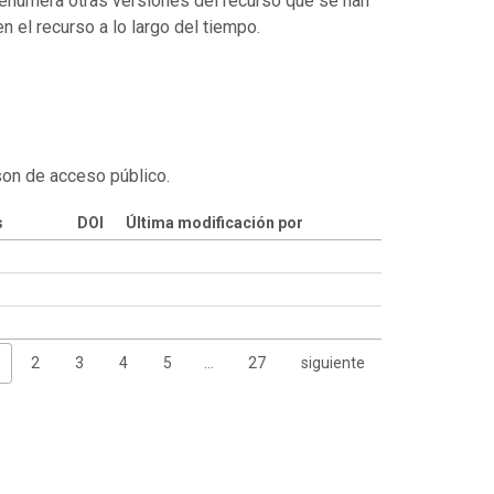
enumera otras versiones del recurso que se han
 el recurso a lo largo del tiempo.
son de acceso público.
s
DOI
Última modificación por
2
3
4
5
…
27
siguiente