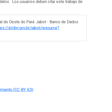
 datos.
Los usuarios deben citar este trabajo de
al do Oeste do Pará. Jabot - Banco de Dados
tps://ipt.jbrj.gov.br/jabot/resource?
miento (CC-BY 4.0)
.