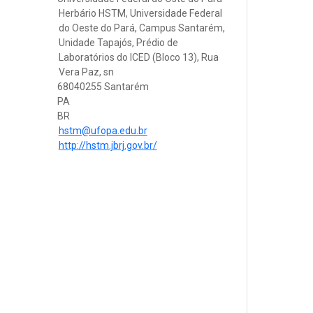
Herbário HSTM, Universidade Federal
do Oeste do Pará, Campus Santarém,
Unidade Tapajós, Prédio de
Laboratórios do ICED (Bloco 13), Rua
Vera Paz, sn
68040255 Santarém
PA
BR
hstm@ufopa.edu.br
http://hstm.jbrj.gov.br/