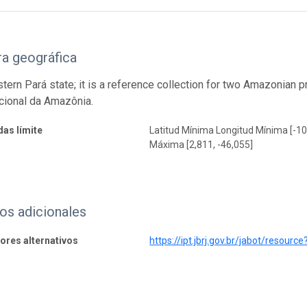
a geográfica
tern Pará state; it is a reference collection for two Amazonian 
cional da Amazônia.
as límite
Latitud Mínima Longitud Mínima [-10
Máxima [2,811, -46,055]
os adicionales
dores alternativos
https://ipt.jbrj.gov.br/jabot/resourc