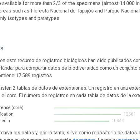
 available for more than 2/3 of the specimens (almost 14.000 in a
areas such as Floresta Nacional do Tapajós and Parque Nacional 
ly isotypes and paratypes.
os
en este recurso de registros biológicos han sido publicados co
tándar para compartir datos de biodiversidad como un conjunto 
ontiene 17.589 registros.
isten 2 tablas de datos de extensiones. Un registro en una exte
n el core. El número de registros en cada tabla de datos de la ext
rence (core)
fication
12561
media
10344
rchiva los datos y, por lo tanto, sirve como repositorio de datos