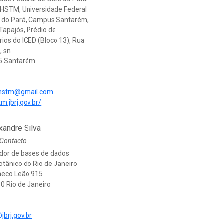
 HSTM, Universidade Federal
 do Pará, Campus Santarém,
Tapajós, Prédio de
rios do ICED (Bloco 13), Rua
, sn
5 Santarém
ohstm@gmail.com
tm.jbrj.gov.br/
xandre Silva
 Contacto
dor de bases de dados
otânico do Rio de Janeiro
heco Leão 915
0 Rio de Janeiro
jbrj.gov.br