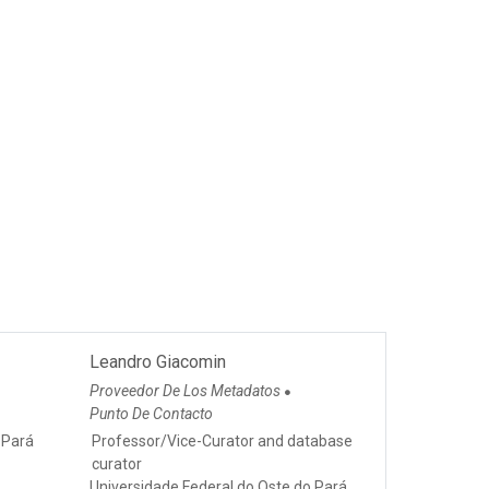
Leandro Giacomin
Proveedor De Los Metadatos
●
Punto De Contacto
 Pará
Professor/Vice-Curator and database
curator
Universidade Federal do Oste do Pará