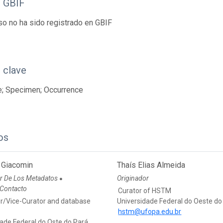
o GBIF
so no ha sido registrado en GBIF
 clave
e; Specimen; Occurrence
os
 Giacomin
Thaís Elias Almeida
r De Los Metadatos
Originador
●
 Contacto
Curator of HSTM
r/Vice-Curator and database
Universidade Federal do Oeste do
hstm@ufopa.edu.br
dade Federal do Oste do Pará