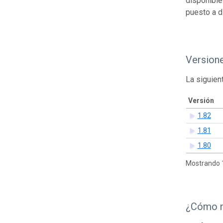
disponible
puesto a d
Version
La siguien
Versión
1.82
1.81
1.80
Mostrando 1
¿Cómo r