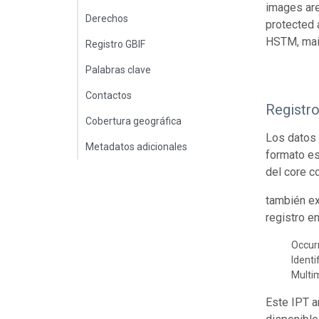
images are
Derechos
protected 
HSTM, main
Registro GBIF
Palabras clave
Contactos
Registr
Cobertura geográfica
Los datos 
Metadatos adicionales
formato es
del core c
también ex
registro e
Occur
Identi
Multi
Este IPT a