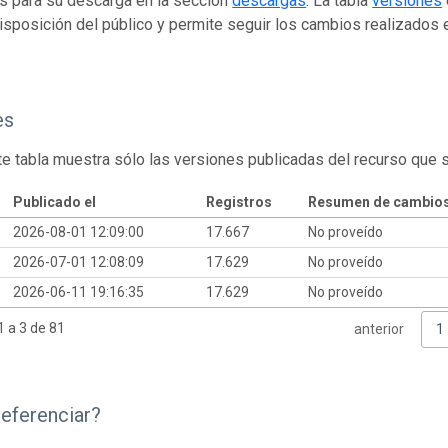
s para su descarga en la sección
descargas
. La tabla
versiones
isposición del público y permite seguir los cambios realizados en
es
te tabla muestra sólo las versiones publicadas del recurso que 
Publicado el
Registros
Resumen de cambio
2026-08-01 12:09:00
17.667
No proveído
2026-07-01 12:08:09
17.629
No proveído
2026-06-11 19:16:35
17.629
No proveído
 a 3 de 81
anterior
1
eferenciar?