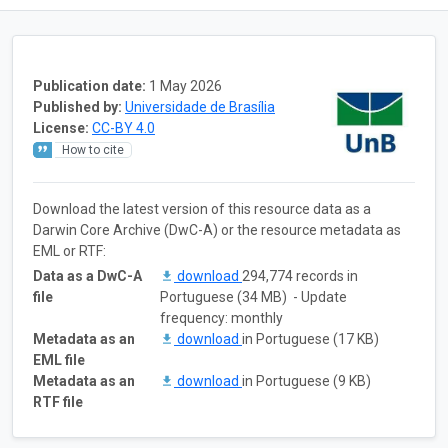
Publication date:
1 May 2026
Published by:
Universidade de Brasília
License:
CC-BY 4.0
How to cite
Download the latest version of this resource data as a
Darwin Core Archive (DwC-A) or the resource metadata as
EML or RTF:
Data as a DwC-A
download
294,774 records in
file
Portuguese (34 MB) - Update
frequency: monthly
Metadata as an
download
in Portuguese (17 KB)
EML file
Metadata as an
download
in Portuguese (9 KB)
RTF file