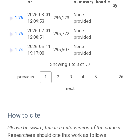
on
summary
handle
by
2026-08-01
None
1.76
296,173
12:09:53
provided
2026-07-01
None
1.75
295,772
12:08:51
provided
2026-06-11
None
1.74
295,507
19:17:08
provided
Showing 1 to 3 of 77
previous
1
2
3
4
5
…
26
next
How to cite
Please be aware, this is an old version of the dataset.
Researchers should cite this work as follows: