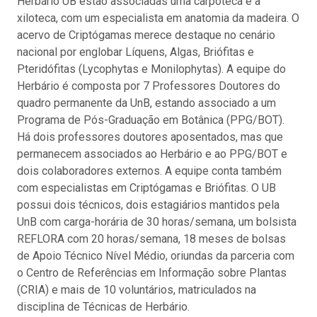
Herbário UB estão associadas uma carpoteca e a
xiloteca, com um especialista em anatomia da madeira. O
acervo de Criptógamas merece destaque no cenário
nacional por englobar Líquens, Algas, Briófitas e
Pteridófitas (Lycophytas e Monilophytas). A equipe do
Herbário é composta por 7 Professores Doutores do
quadro permanente da UnB, estando associado a um
Programa de Pós-Graduação em Botânica (PPG/BOT).
Há dois professores doutores aposentados, mas que
permanecem associados ao Herbário e ao PPG/BOT e
dois colaboradores externos. A equipe conta também
com especialistas em Criptógamas e Briófitas. O UB
possui dois técnicos, dois estagiários mantidos pela
UnB com carga-horária de 30 horas/semana, um bolsista
REFLORA com 20 horas/semana, 18 meses de bolsas
de Apoio Técnico Nível Médio, oriundas da parceria com
o Centro de Referências em Informação sobre Plantas
(CRIA) e mais de 10 voluntários, matriculados na
disciplina de Técnicas de Herbário.