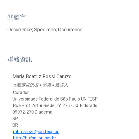
關鍵字
Occurrence; Specimen; Occurrence
聯絡資訊
Maria Beatriz Rossi Caruzo
元數據提供者
出處
連絡人
●
●
Curador
Universidade Federal de São Paulo UNIFESP
Rua Prof. Artur Riedel, n° 275 - Jd. Eldorado
09972-270 Diadema
SP
BR
mbrcaruzo@unifesp.br
http://hufsp.jbrj.gov.br