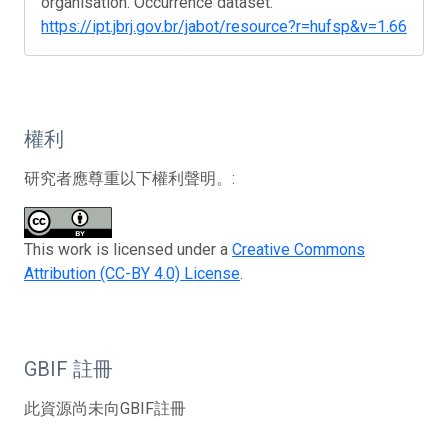
organisation. Occurrence dataset.
https://ipt.jbrj.gov.br/jabot/resource?r=hufsp&v=1.66
權利
研究者應尊重以下權利聲明。:
This work is licensed under a
Creative Commons
Attribution (CC-BY 4.0) License
.
GBIF 註冊
此資源尚未向GBIF註冊