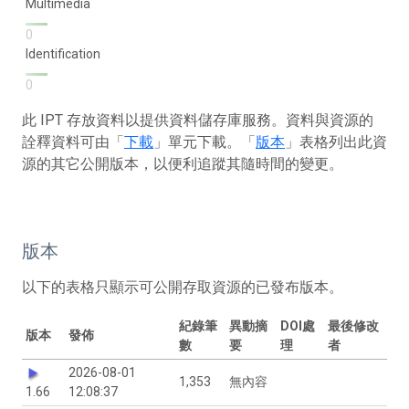
Multimedia
0
Identification
0
此 IPT 存放資料以提供資料儲存庫服務。資料與資源的
詮釋資料可由「
下載
」單元下載。「
版本
」表格列出此資
源的其它公開版本，以便利追蹤其隨時間的變更。
版本
以下的表格只顯示可公開存取資源的已發布版本。
紀錄筆
異動摘
DOI處
最後修改
版本
發佈
數
要
理
者
2026-08-01
1,353
無內容
1.66
12:08:37