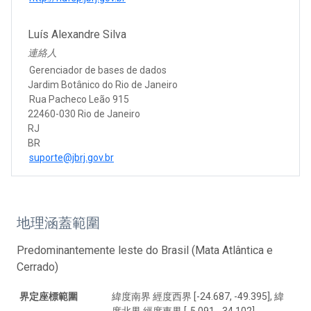
Luís Alexandre Silva
連絡人
Gerenciador de bases de dados
Jardim Botânico do Rio de Janeiro
Rua Pacheco Leão 915
22460-030 Rio de Janeiro
RJ
BR
suporte@jbrj.gov.br
地理涵蓋範圍
Predominantemente leste do Brasil (Mata Atlântica e
Cerrado)
界定座標範圍
緯度南界 經度西界 [-24.687, -49.395], 緯
度北界 經度東界 [-5.091, -34.102]