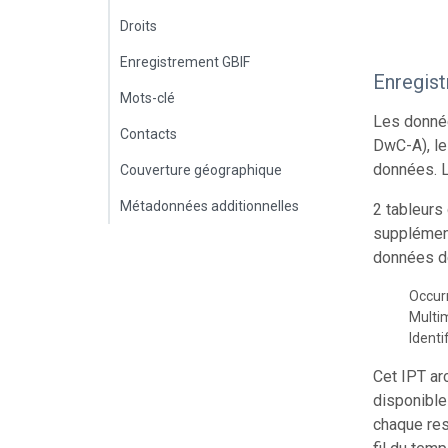
Droits
Enregistrement GBIF
Enregis
Mots-clé
Les donnée
Contacts
DwC-A), le
données. L
Couverture géographique
Métadonnées additionnelles
2 tableurs
supplément
données de
Occur
Multi
Identi
Cet IPT ar
disponible
chaque res