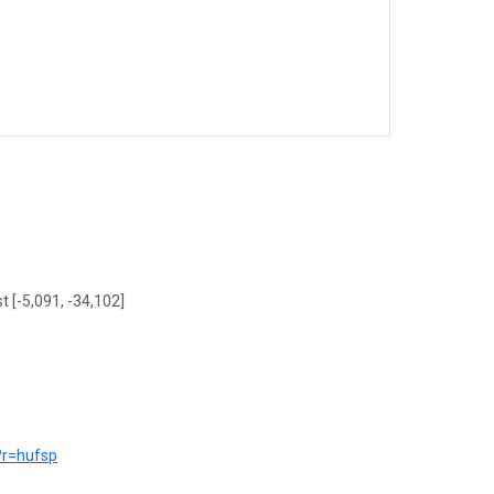
t [-5,091, -34,102]
e?r=hufsp