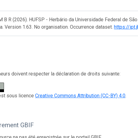
M B R (2026). HUFSP - Herbário da Universidade Federal de São 
ra. Version 1.63. No organisation. Occurrence dataset.
https://ipt
eurs doivent respecter la déclaration de droits suivante:
 est sous licence
Creative Commons Attribution (CC-BY) 4.0
.
trement GBIF
ource na pas été enregistrée sur le portail GBIF