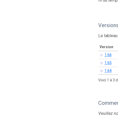
fil du temp
Version
Le tableau
Version
1.66
1.65
1.64
Voici 1 à 3 
Comment
Veuillez n