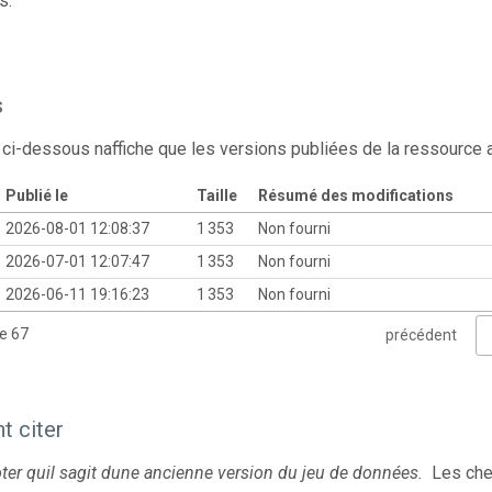
s.
s
 ci-dessous naffiche que les versions publiées de la ressource
Publié le
Taille
Résumé des modifications
2026-08-01 12:08:37
1 353
Non fourni
2026-07-01 12:07:47
1 353
Non fourni
2026-06-11 19:16:23
1 353
Non fourni
de 67
précédent
 citer
oter quil sagit dune ancienne version du jeu de données.
Les che