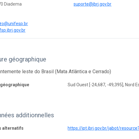
70 Diadema
suporte@jbrj.gov.br
zo@unifesp.br
fsp.jbrj.gov.br
ure géographique
temente leste do Brasil (Mata Atlântica e Cerrado)
 géographique
Sud Ouest [-24,687, -49,395], Nord Es
nées additionnelles
s alternatifs
https://ipt.jbrj.gov.br/jabot/resourc