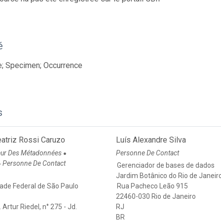
é
e; Specimen; Occurrence
s
atriz Rossi Caruzo
Luís Alexandre Silva
eur Des Métadonnées
Personne De Contact
●
Personne De Contact
●
Gerenciador de bases de dados
Jardim Botânico do Rio de Janeir
dade Federal de São Paulo
Rua Pacheco Leão 915
22460-030 Rio de Janeiro
 Artur Riedel, n° 275 - Jd.
RJ
BR