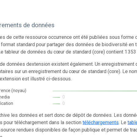
trements de données
s de cette ressource occurrence ont été publiées sous forme d
 format standard pour partager des données de biodiversité en 
e tableur de données du cœur de standard (core) contient 1 353
 de données dextension existent également. Un enregistrement d
aires sur un enregistrement du cœur de standard (core). Le no
xtension est illustré ci-dessous.
rence (noyau)
media
0
fication
0
chive les données et sert donc de dépôt de données. Les donn
s pour téléchargement dans la section
téléchargements
. Le
tabl
source rendues disponibles de façon publique et permet de trac