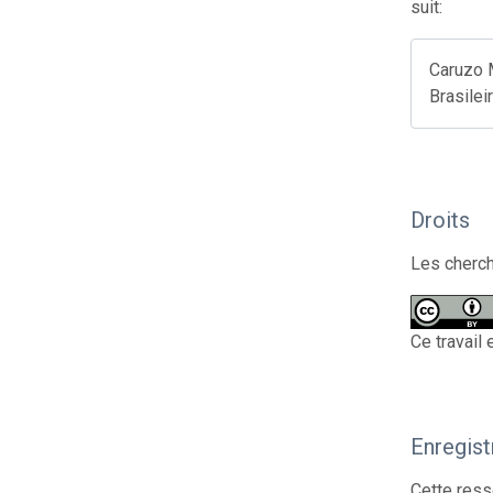
suit:
Caruzo 
Brasilei
Droits
Les cherch
Ce travail
Enregis
Cette ress