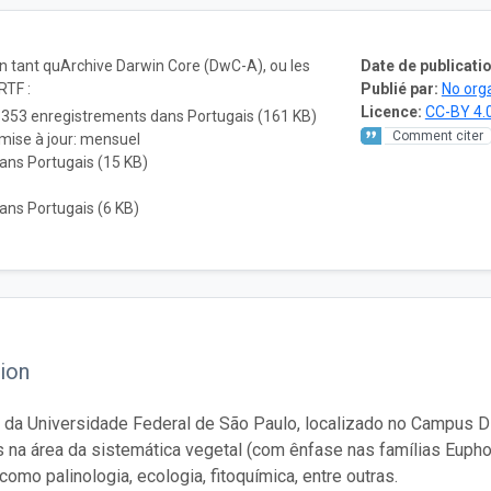
en tant quArchive Darwin Core (DwC-A), ou les
Date de publicatio
RTF :
Publié par:
No org
Licence:
CC-BY 4.
 353 enregistrements dans Portugais (161 KB)
Comment citer
mise à jour: mensuel
ans Portugais (15 KB)
ans Portugais (6 KB)
ion
o da Universidade Federal de São Paulo, localizado no Campus
 na área da sistemática vegetal (com ênfase nas famílias Eup
como palinologia, ecologia, fitoquímica, entre outras.