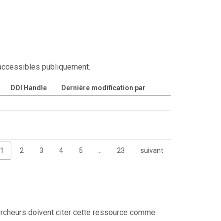
 accessibles publiquement.
DOI Handle
Dernière modification par
1
2
3
4
5
…
23
suivant
rcheurs doivent citer cette ressource comme