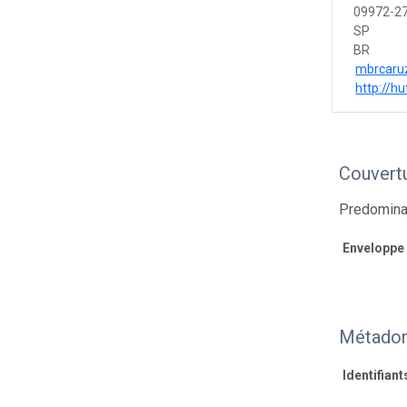
09972-2
SP
BR
mbrcaru
http://hu
Couvert
Predominan
Enveloppe
Métadon
Identifiant