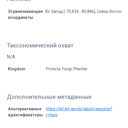
Ограничивающие
Юг Запад [-70,834, -80,886], Север Восток [34
координаты
Таксономический охват
N/A
Kingdom
Protista, Fungi, Plantae
Дополнительные метаданные
Альтернативные
https://ipt.jbrj.gov.br/jabot/resource?
идентификаторы
r=huni