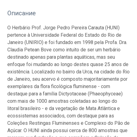
Описание
O Herbário Prof. Jorge Pedro Pereira Carauta (HUNI)
pertence à Universidade Federal do Estado do Rio de
Janeiro (UNIRIO) e foi fundado em 1998 pela Profa. Dra.
Claudia Petean Bove como intuito de ser um herbário
destinado apenas para plantas aquáticas, mas seu
enfoque foi mudando ao longo destes quase 25 anos de
existência. Localizado no bairro da Urca, na cidade do Rio
de Janeiro, seu acervo é composto majoritariamente por
exemplares da flora ficológica fluminense - com
destaque para a família Dictyotaceae (Phaeophyceae)
com mais de 1000 amostras coletadas ao longo do
litoral brasileiro - e da vegetação de Mata Atlântica e
ecossistemas associados, com destaque para as
Coleções Restingas Fluminenses e Complexo do Pão de
Açúcar. O HUNI ainda possui cerca de 800 amostras que