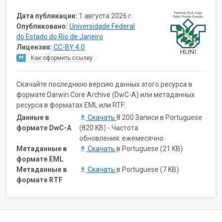
Дата публикации:
1 августа 2026 г.
Опубликовано:
Universidade Federal
do Estado do Rio de Janeiro
Лицензия:
CC-BY 4.0
Как оформить ссылку
Скачайте последнюю версию данных этого ресурса в
формате Darwin Core Archive (DwC-A) или метаданных
ресурса в форматах EML или RTF:
Данные в
Скачать
8 200 Записи в Portuguese
формате DwC-A
(820 KB) - Частота
обновления: ежемесячно
Метаданные в
Скачать
в Portuguese (21 KB)
формате EML
Метаданные в
Скачать
в Portuguese (7 KB)
формате RTF