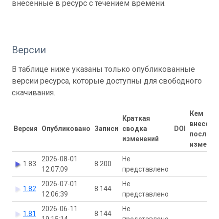
внесенные в ресурс с течением времени.
Версии
В таблице ниже указаны только опубликованные
версии ресурса, которые доступны для свободного
скачивания.
Кем
Краткая
внесены
Версия
Опубликовано
Записи
сводка
DOI
последн
изменений
изменен
2026-08-01
Не
1.83
8 200
12:07:09
представлено
2026-07-01
Не
1.82
8 144
12:06:39
представлено
2026-06-11
Не
1.81
8 144
19:15:14
представлено