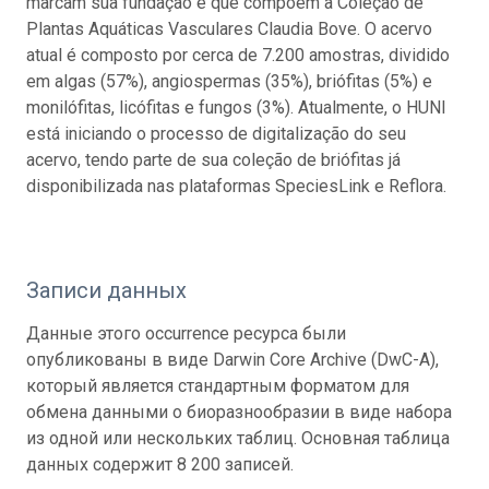
marcam sua fundação e que compõem a Coleção de
Plantas Aquáticas Vasculares Claudia Bove. O acervo
atual é composto por cerca de 7.200 amostras, dividido
em algas (57%), angiospermas (35%), briófitas (5%) e
monilófitas, licófitas e fungos (3%). Atualmente, o HUNI
está iniciando o processo de digitalização do seu
acervo, tendo parte de sua coleção de briófitas já
disponibilizada nas plataformas SpeciesLink e Reflora.
Записи данных
Данные этого occurrence ресурса были
опубликованы в виде Darwin Core Archive (DwC-A),
который является стандартным форматом для
обмена данными о биоразнообразии в виде набора
из одной или нескольких таблиц. Основная таблица
данных содержит 8 200 записей.