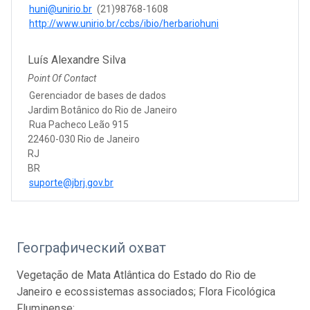
huni@unirio.br
(21)98768-1608
http://www.unirio.br/ccbs/ibio/herbariohuni
Luís Alexandre Silva
Point Of Contact
Gerenciador de bases de dados
Jardim Botânico do Rio de Janeiro
Rua Pacheco Leão 915
22460-030 Rio de Janeiro
RJ
BR
suporte@jbrj.gov.br
Географический охват
Vegetação de Mata Atlântica do Estado do Rio de
Janeiro e ecossistemas associados; Flora Ficológica
Fluminense;