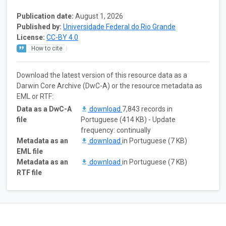
Publication date:
August 1, 2026
Published by:
Universidade Federal do Rio Grande
License:
CC-BY 4.0
How to cite
Download the latest version of this resource data as a
Darwin Core Archive (DwC-A) or the resource metadata as
EML or RTF:
Data as a DwC-A
download
7,843 records in
file
Portuguese (414 KB) - Update
frequency: continually
Metadata as an
download
in Portuguese (7 KB)
EML file
Metadata as an
download
in Portuguese (7 KB)
RTF file