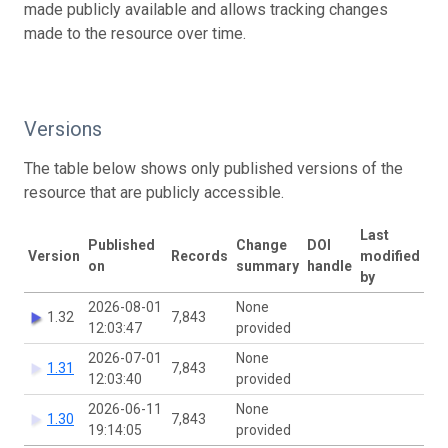
made publicly available and allows tracking changes
made to the resource over time.
Versions
The table below shows only published versions of the
resource that are publicly accessible.
Last
Published
Change
DOI
Version
Records
modified
on
summary
handle
by
2026-08-01
None
1.32
7,843
12:03:47
provided
2026-07-01
None
1.31
7,843
12:03:40
provided
2026-06-11
None
1.30
7,843
19:14:05
provided