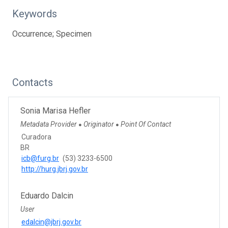
Keywords
Occurrence; Specimen
Contacts
Sonia Marisa Hefler
Metadata Provider
Originator
Point Of Contact
●
●
Curadora
BR
icb@furg.br
(53) 3233-6500
http://hurg.jbrj.gov.br
Eduardo Dalcin
User
edalcin@jbrj.gov.br