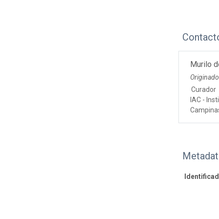
Contact
Murilo d
Originad
Curador
IAC - Ins
Campina
Metadat
Identifica