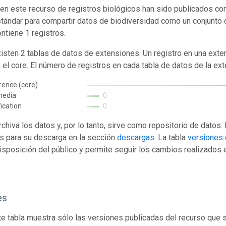
en este recurso de registros biológicos han sido publicados co
tándar para compartir datos de biodiversidad como un conjunto 
ontiene 1 registros.
isten 2 tablas de datos de extensiones. Un registro en una exte
n el core. El número de registros en cada tabla de datos de la ext
rence (core)
media
0
fication
0
rchiva los datos y, por lo tanto, sirve como repositorio de datos
s para su descarga en la sección
descargas
. La tabla
versiones
isposición del público y permite seguir los cambios realizados en
es
te tabla muestra sólo las versiones publicadas del recurso que 