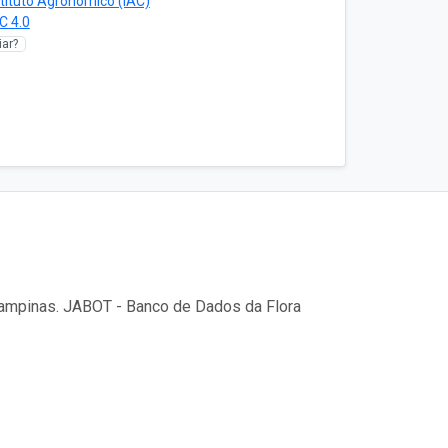
stituto Agronômico (IAC)
C 4.0
ar?
Campinas. JABOT - Banco de Dados da Flora