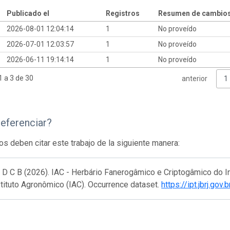
Publicado el
Registros
Resumen de cambio
2026-08-01 12:04:14
1
No proveído
2026-07-01 12:03:57
1
No proveído
2026-06-11 19:14:14
1
No proveído
 a 3 de 30
anterior
1
eferenciar?
os deben citar este trabajo de la siguiente manera:
 D C B (2026). IAC - Herbário Fanerogâmico e Criptogâmico do I
stituto Agronômico (IAC). Occurrence dataset.
https://ipt.jbrj.go