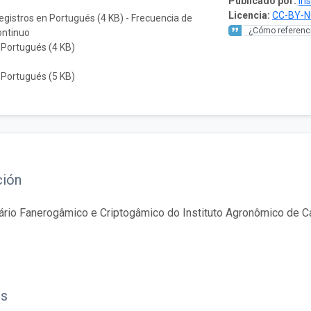
Publicado por:
In
Licencia:
CC-BY-N
registros en Portugués (4 KB) - Frecuencia de
¿Cómo referenci
ontinuo
 Portugués (4 KB)
 Portugués (5 KB)
ción
ário Fanerogâmico e Criptogâmico do Instituto Agronômico de 
os