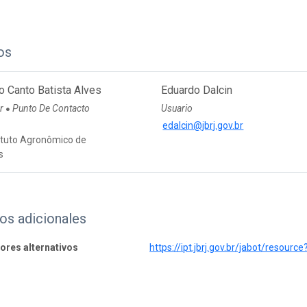
os
o Canto Batista Alves
Eduardo Dalcin
or
Punto De Contacto
Usuario
●
edalcin@jbrj.gov.br
tituto Agronômico de
s
os adicionales
dores alternativos
https://ipt.jbrj.gov.br/jabot/resource