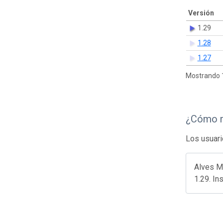
Versión
1.29
1.28
1.27
Mostrando 1
¿Cómo r
Los usuari
Alves M
1.29. In