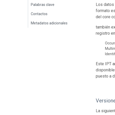
Los datos 
Palabras clave
formato es
Contactos
del core c
Metadatos adicionales
también ex
registro e
Occur
Multi
Identi
Este IPT a
disponible
puesto a d
Version
La siguien