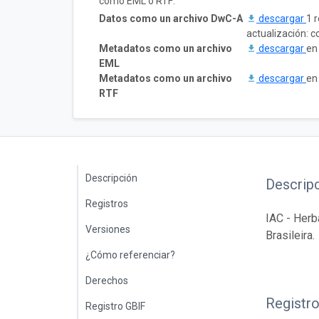
como EML o RTF:
Datos como un archivo DwC-A
descargar
1 
actualización: c
Metadatos como un archivo
descargar
en
EML
Metadatos como un archivo
descargar
en
RTF
Descripción
Descrip
Registros
IAC - Herb
Versiones
Brasileira.
¿Cómo referenciar?
Derechos
Registr
Registro GBIF