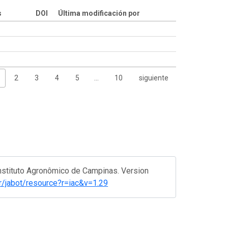
s
DOI
Última modificación por
2
3
4
5
…
10
siguiente
nstituto Agronômico de Campinas. Version
v.br/jabot/resource?r=iac&v=1.29