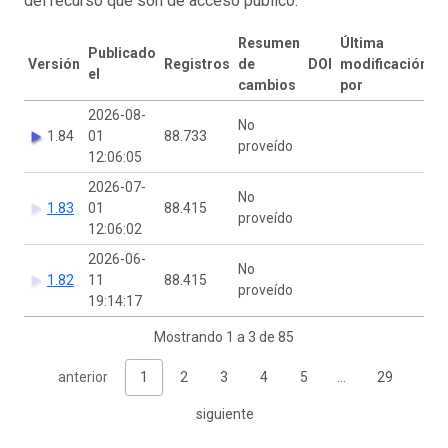
del recurso que son de acceso público.
Resumen
Última
Publicado
Versión
Registros
de
DOI
modificación
el
cambios
por
2026-08-
No
1.84
01
88.733
proveído
12:06:05
2026-07-
No
1.83
01
88.415
proveído
12:06:02
2026-06-
No
1.82
11
88.415
proveído
19:14:17
Mostrando 1 a 3 de 85
anterior
1
2
3
4
5
…
29
siguiente