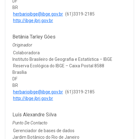
DF
BR
herbarioibge@ibge.gov.br
(61)3319-2185
http://ibge.jbrj.gov.br
Betânia Tarley Góes
Originador
Colaboradora
Instituto Brasileiro de Geografia e Estatística – IBGE
Reserva Ecológica do IBGE – Caixa Postal 8588
Brasília
DF
BR
herbarioibge@ibge.gov.br
(61)3319-2185
http://ibge.jbrj.gov.br
Luís Alexandre Silva
Punto De Contacto
Gerenciador de bases de dados
Jardim Botânico do Rio de Janeiro