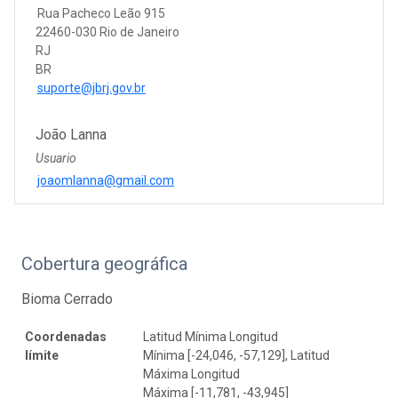
Rua Pacheco Leão 915
22460-030 Rio de Janeiro
RJ
BR
suporte@jbrj.gov.br
João Lanna
Usuario
joaomlanna@gmail.com
Cobertura geográfica
Bioma Cerrado
Coordenadas
Latitud Mínima Longitud
límite
Mínima [-24,046, -57,129], Latitud
Máxima Longitud
Máxima [-11,781, -43,945]