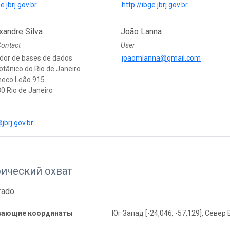
e.jbrj.gov.br
http://ibge.jbrj.gov.br
xandre Silva
João Lanna
Contact
User
dor de bases de dados
joaomlanna@gmail.com
otânico do Rio de Janeiro
heco Leão 915
0 Rio de Janeiro
jbrj.gov.br
фический охват
rado
вающие координаты
Юг Запад [-24,046, -57,129], Север 