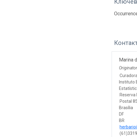
Ключев
Occurrenc
Контак
Marina 
Originato
Curador
Instituto
Estatísti
Reserva 
Postal 8
Brasília
DF
BR
herbario
(61)331