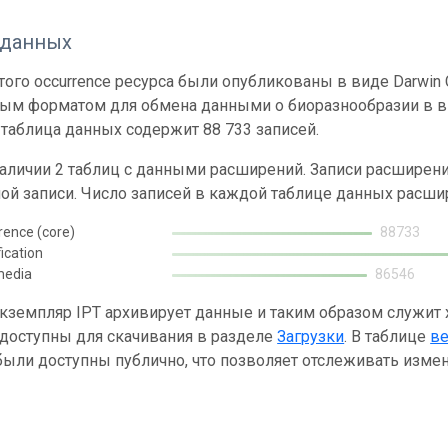
 данных
ого occurrence ресурса были опубликованы в виде Darwin C
ным форматом для обмена данными о биоразнообразии в ви
таблица данных содержит 88 733 записей.
наличии 2 таблиц с данными расширений. Записи расшире
ой записи. Число записей в каждой таблице данных расши
rence (core)
88733
fication
media
86546
кземпляр IPT архивирует данные и таким образом служит
 доступны для скачивания в разделе
Загрузки
. В таблице
в
ыли доступны публично, что позволяет отслеживать измен