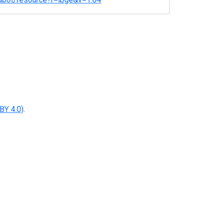
BY 4.0)
.