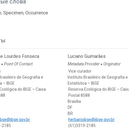
ые слова
e; Specimen; Occurrence
ты
de Lourdes Fonseca
Luciano Guimarães
r
Point Of Contact
Metadata Provider
Originator
●
●
a
Vice-curador
 Brasileiro de Geografia e
Instituto Brasileiro de Geografia e
ca – IBGE
Estatística – IBGE
Ecológica do IBGE – Caixa
Reserva Ecológica do IBGE – Caix
588
Postal 8588
Brasília
DF
BR
ibge@ibge.gov.br
herbarioibge@ibge.gov.br
9-2185
(61)3319-2185