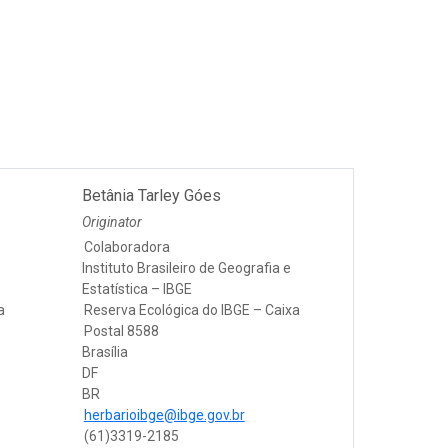
Betânia Tarley Góes
Originator
Colaboradora
Instituto Brasileiro de Geografia e
Estatística – IBGE
a
Reserva Ecológica do IBGE – Caixa
Postal 8588
Brasília
DF
BR
herbarioibge@ibge.gov.br
(61)3319-2185