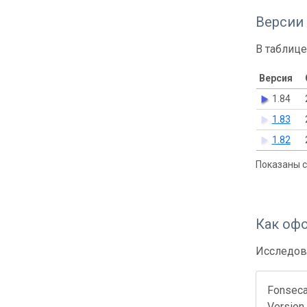
Версии
В таблице
Версия
1.84
1.83
1.82
Показаны с 
Как оф
Исследов
Fonseca 
Version 