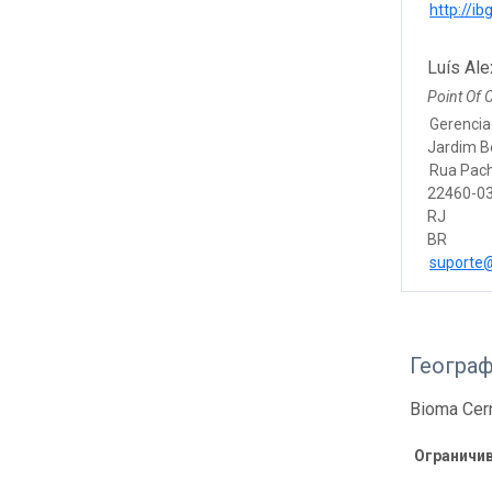
http://ibg
Luís Ale
Point Of 
Gerencia
Jardim B
Rua Pac
22460-03
RJ
BR
suporte@
Геогра
Bioma Cer
Ограничи