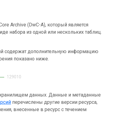
ore Archive (DwC-A), который является
де набора из одной или нескольких таблиц.
ний содержат дополнительную информацию
рения показано ниже.
129010
 хранилищем данных. Данные и метаданные
ерсий
перечислены другие версии ресурса,
ения, внесенные в ресурс с течением