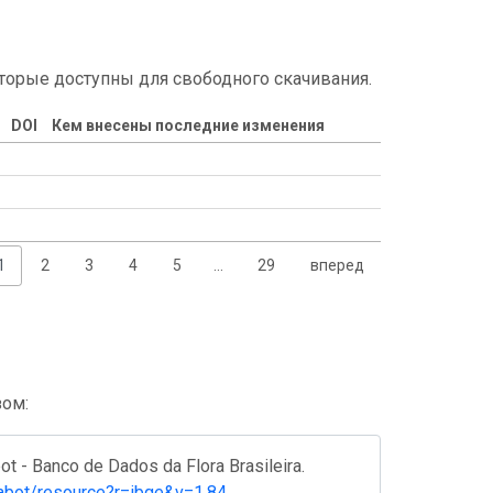
торые доступны для свободного скачивания.
DOI
Кем внесены последние изменения
1
2
3
4
5
…
29
вперед
зом:
t - Banco de Dados da Flora Brasileira.
br/jabot/resource?r=ibge&v=1.84