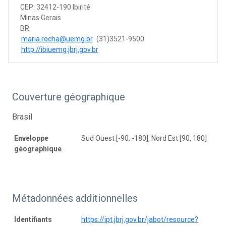
CEP: 32412-190 Ibirité
Minas Gerais
BR
maria.rocha@uemg.br
(31)3521-9500
http://ibiuemg.jbrj.gov.br
Couverture géographique
Brasil
Enveloppe
Sud Ouest [-90, -180], Nord Est [90, 180]
géographique
Métadonnées additionnelles
Identifiants
https://ipt.jbrj.gov.br/jabot/resource?