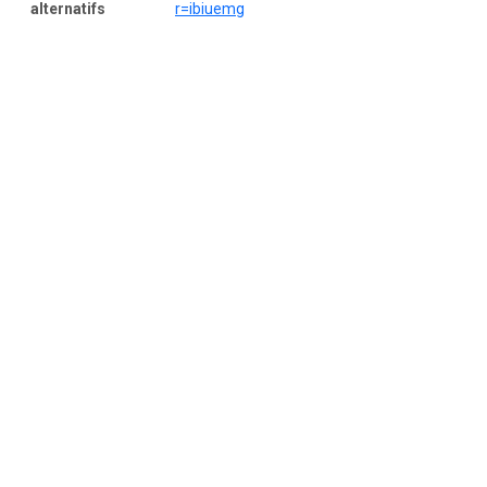
alternatifs
r=ibiuemg