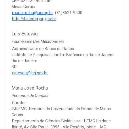
CEP: 32412-190 Ibirité
Minas Gerais
maria.rocha@uemg.br
(31)3521-9500
http://ibiuemg.jbrj.gov.br
Luis Estevão
Fournisseur Des Métadonnées
Administrador de Banco de Dados
Instituto de Pesquisas Jardim Botânico do Rio de Janeiro
Rio de Janeiro
BR
estevao@jbrj.gov.br
Maria José Rocha
Personne De Contact
Curator
IBIUEMG- Herbário da Universidade do Estado de Minas
Gerais
Departamento de Ciências Biológicas – UEMG Unidade
Ibirité, Av. São Paulo, 3996 - Vila Rosário, Ibirité – MG.