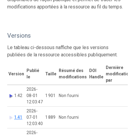
modifications apportées à la ressource au fil du temps.
Versions
Le tableau ci-dessous naffiche que les versions
publiées de la ressource accessibles publiquement.
Dernière
Publié
Résumé des
DOI
Version
Taille
modification
le
modifications
Handle
par
2026-
1.42
08-01
1 901
Non fourni
12:03:47
2026-
1.41
07-01
1 889
Non fourni
12:03:40
2026-