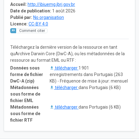
Accueil:
http://ibiuemg.jbrj.gov.br
Date de publication:
1 août 2026
Publié par:
No organisation
Licence:
CC-BY 4.0
Comment citer
Téléchargez la dernière version de la ressource en tant
quArchive Darwin Core (DwC-A), ou les métadonnées de la
ressource au format EML ou RTF :
Données sous
télécharger
1 901
forme de fichier
enregistrements dans Portugais (263
DwC-A (zip)
KB) - Fréquence de mise à jour: mensuel
Métadonnées
télécharger
dans Portugais (6 KB)
sous forme de
fichier EML
Métadonnées
télécharger
dans Portugais (6 KB)
sous forme de
fichier RTF