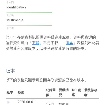
1749
Identification
1096
Multimedia
1090
此 IPT 存放資料以提供資料儲存庫服務。資料與資源的
詮釋資料可由「
下載
」單元下載。「
版本
」表格列出此資
源的其它公開版本，以便利追蹤其隨時間的變更。
版本
以下的表格只顯示可公開存取資源的已發布版本。
紀錄筆
異動摘
DOI處
最後修改
版本
發佈
數
要
理
者
2026-08-01
1,901
無內容