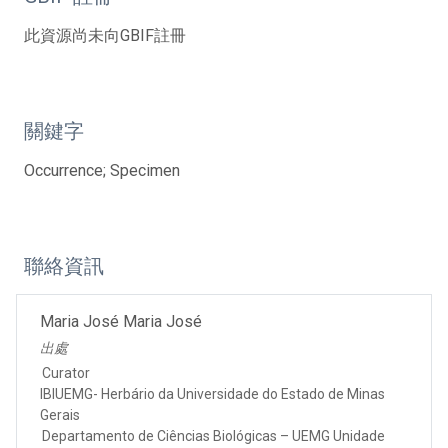
此資源尚未向GBIF註冊
關鍵字
Occurrence; Specimen
聯絡資訊
Maria José Maria José
出處
Curator
IBIUEMG- Herbário da Universidade do Estado de Minas
Gerais
Departamento de Ciências Biológicas – UEMG Unidade