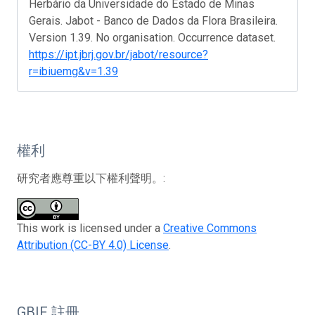
Herbário da Universidade do Estado de Minas
Gerais. Jabot - Banco de Dados da Flora Brasileira.
Version 1.39. No organisation. Occurrence dataset.
https://ipt.jbrj.gov.br/jabot/resource?
r=ibiuemg&v=1.39
權利
研究者應尊重以下權利聲明。:
This work is licensed under a
Creative Commons
Attribution (CC-BY 4.0) License
.
GBIF 註冊