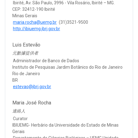
Ibirité, Av. São Paulo, 3996 - Vila Rosário, Ibirité – MG.
CEP: 32412-190 Ibirité
Minas Gerais
maria.rocha@uemg.br
(31)3521-9500
http://ibiuemg.jbrj.gov.br
Luis Estevão
元數據提供者
Administrador de Banco de Dados
Instituto de Pesquisas Jardim Botânico do Rio de Janeiro
Rio de Janeiro
BR
estevao@jbrj.gov.br
Maria José Rocha
連絡人
Curator
IBIUEMG- Herbário da Universidade do Estado de Minas
Gerais
Departamento de Ciências Biológicas – UEMG Unidade