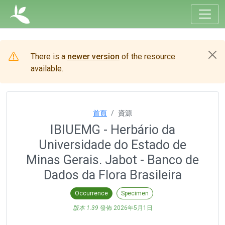
There is a
newer version
of the resource
available.
首頁
資源
IBIUEMG - Herbário da
Universidade do Estado de
Minas Gerais. Jabot - Banco de
Dados da Flora Brasileira
Occurrence
Specimen
版本 1.39
發佈
2026年5月1日