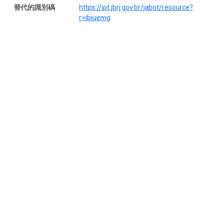
替代的識別碼
https://ipt.jbrj.gov.br/jabot/resource?
r=ibiuemg