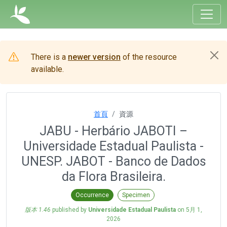
There is a
newer version
of the resource
available.
首頁
資源
JABU - Herbário JABOTI –
Universidade Estadual Paulista -
UNESP. JABOT - Banco de Dados
da Flora Brasileira.
Occurrence
Specimen
版本 1.46
published by
Universidade Estadual Paulista
on
5月 1,
2026