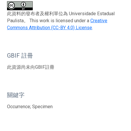
此資料的發布者及權利單位為 Universidade Estadual
Paulista。 This work is licensed under a
Creative
Commons Attribution (CC-BY 4.0) License
.
GBIF 註冊
此資源尚未向GBIF註冊
關鍵字
Occurrence; Specimen