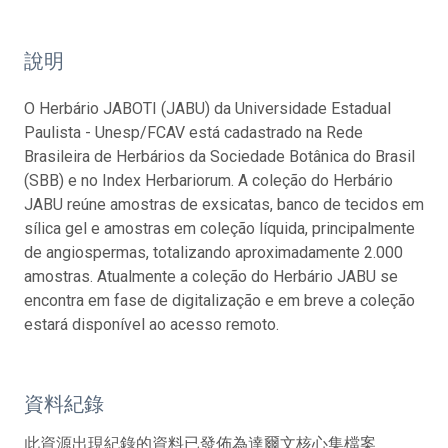
說明
O Herbário JABOTI (JABU) da Universidade Estadual
Paulista - Unesp/FCAV está cadastrado na Rede
Brasileira de Herbários da Sociedade Botânica do Brasil
(SBB) e no Index Herbariorum. A coleção do Herbário
JABU reúne amostras de exsicatas, banco de tecidos em
sílica gel e amostras em coleção líquida, principalmente
de angiospermas, totalizando aproximadamente 2.000
amostras. Atualmente a coleção do Herbário JABU se
encontra em fase de digitalização e em breve a coleção
estará disponível ao acesso remoto.
資料紀錄
此資源出現紀錄的資料已發佈為達爾文核心集檔案