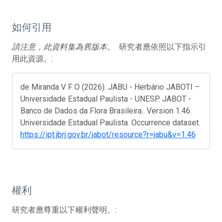
如何引用
請注意，此資料集為舊版本。
研究者應依照以下指示引
用此資源。:
de Miranda V F O (2026). JABU - Herbário JABOTI –
Universidade Estadual Paulista - UNESP. JABOT -
Banco de Dados da Flora Brasileira.. Version 1.46.
Universidade Estadual Paulista. Occurrence dataset.
https://ipt.jbrj.gov.br/jabot/resource?r=jabu&v=1.46
權利
研究者應尊重以下權利聲明。: