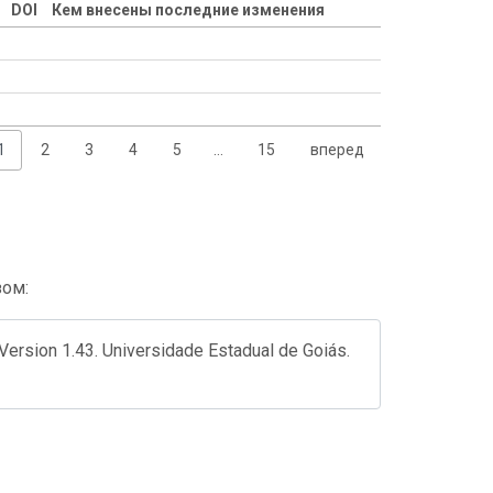
DOI
Кем внесены последние изменения
1
2
3
4
5
…
15
вперед
зом:
 Version 1.43. Universidade Estadual de Goiás.