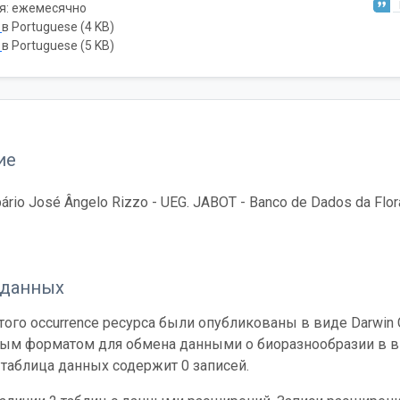
я: ежемесячно
ь
в Portuguese (4 KB)
ь
в Portuguese (5 KB)
ие
ário José Ângelo Rizzo - UEG. JABOT - Banco de Dados da Flora 
 данных
ого occurrence ресурса были опубликованы в виде Darwin C
ным форматом для обмена данными о биоразнообразии в ви
таблица данных содержит 0 записей.