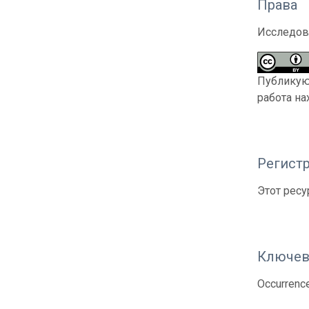
Права
Исследов
Публикующ
работа на
Регистр
Этот ресу
Ключев
Occurrenc