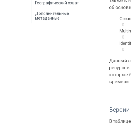
Также в 
Географический охват
об основн
Дополнительные
метаданные
Occur
0
Multi
0
Identi
0
Данный э
ресурсов
которые б
времени.
Версии
В таблице