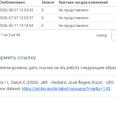
Опубликовано
Записи
Краткая сводка изменений
2026-08-01 12:03:43
0
Не представлено
2026-07-01 12:03:37
0
Не представлено
2026-06-11 19:14:04
0
Не представлено
1 по 3 из 44
назад
ормить ссылку
атели должны дать ссылку на эту работу следующим обра
s I L, Dalcin E (2026). JAR - Herbário José Ângelo Rizzo - UEG.
nce dataset.
https://ipt.jbrj.gov.br/jabot/resource?r=jar&v=1.43