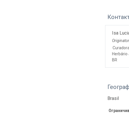
Контак
Isa Luci
Originato
Curador
Herbário
BR
Геогра
Brasil
Ограничи