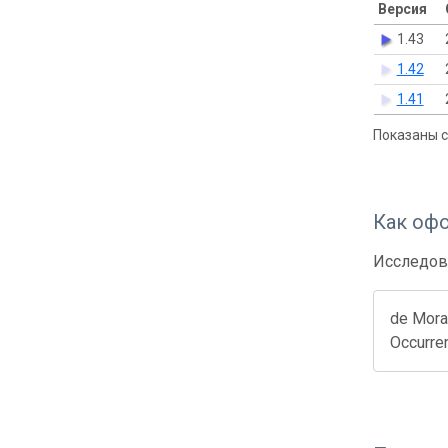
Версия
1.43
1.42
1.41
Показаны с 
Как оф
Исследов
de Morai
Occurre