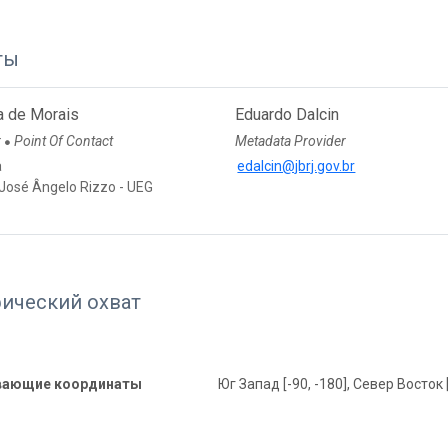
ты
a de Morais
Eduardo Dalcin
r
Point Of Contact
Metadata Provider
●
a
edalcin@jbrj.gov.br
 José Ângelo Rizzo - UEG
фический охват
вающие координаты
Юг Запад [-90, -180], Север Восток 