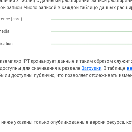
наличии 2 таблиц с данными расширений. Записи расшире
ой записи. Число записей в каждой таблице данных расши
rence (core)
media
fication
кземпляр IPT архивирует данные и таким образом служит
 доступны для скачивания в разделе
Загрузки
. В таблице
в
ыли доступны публично, что позволяет отслеживать измен
 ниже указаны только опубликованные версии ресурса, ко