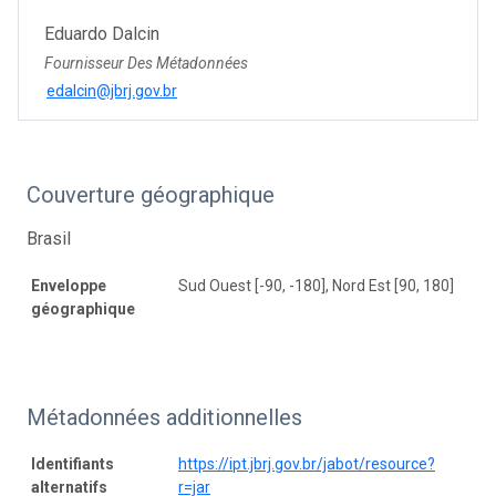
Eduardo Dalcin
Fournisseur Des Métadonnées
edalcin@jbrj.gov.br
Couverture géographique
Brasil
Enveloppe
Sud Ouest [-90, -180], Nord Est [90, 180]
géographique
Métadonnées additionnelles
Identifiants
https://ipt.jbrj.gov.br/jabot/resource?
alternatifs
r=jar