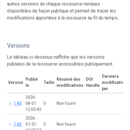
autres versions de chaque ressource rendues
disponibles de façon publique et permet de tracer les
modifications apportées à la ressource au fil du temps.
Versions
Le tableau ci-dessous naffiche que les versions
publiées de la ressource accessibles publiquement.
Dernière
Publié
Résumé des
DOI
Version
Taille
modification
le
modifications
Handle
par
2026-
1.43
08-01
0
Non fourni
12:03:43
2026-
1.42
07-01
0
Non fourni