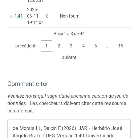
12:03:37
2026-
1.41
06-11
0
Non fourni
19:14:04
Voici 1 à 3 de 44
précédent
1
2
3
4
5
…
15
suivant
Comment citer
Veuillez noter quil sagit dune ancienne version du jeu de
données.
Les chercheurs doivent citer cette ressource
comme suit:
de Morais I L, Dalcin E (2026). JAR - Herbário José
Ângelo Rizzo - UEG. Version 1.40. Universidade