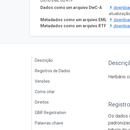
como EML ou RTF:
Dados como um arquivo DwC-A
downlo
atualizaçã
Metadados como um arquivo EML
downlo
Metadados como um arquivo RTF
downlo
Descrição
Descriç
Registros de Dados
Herbário c
Versões
Como citar
Direitos
Registr
GBIF Registration
Os dados d
padroniza
Palavras-chave
tabela de 