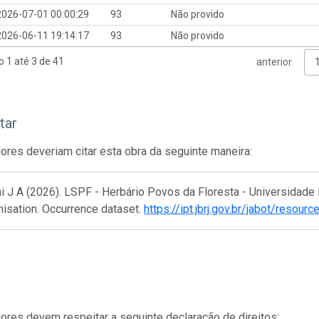
2026-07-01 00:00:29
93
Não provido
2026-06-11 19:14:17
93
Não provido
o 1 até 3 de 41
anterior
tar
res deveriam citar esta obra da seguinte maneira:
i J A (2026). LSPF - Herbário Povos da Floresta - Universidade F
isation. Occurrence dataset.
https://ipt.jbrj.gov.br/jabot/resour
res devem respeitar a seguinte declaração de direitos: