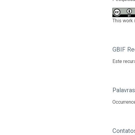
This work 
GBIF Reg
Este recur
Palavra
Occurrenc
Contato