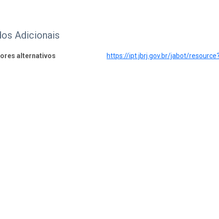
os Adicionais
dores alternativos
https://ipt.jbrj.gov.br/jabot/resource