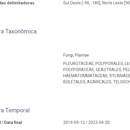
as delimitadoras
Sul Oeste [-90, -180], Norte Leste [90
ra Taxonômica
Fungi, Plantae
PLEUROTACEAE, POLYPORALES, LE
POLYPORACEAE, GEASTRALES, PELT
HAEMATOMMATACEAE, XYLARIACEAE
BOLETALES, AGARICALES, TELOS
ra Temporal
 / Data final
2019-09-12 / 2023-04-20