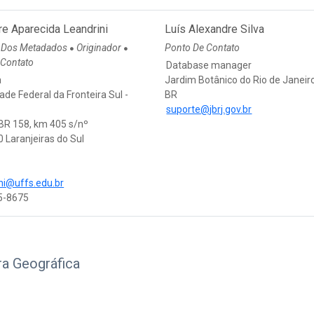
e Aparecida Leandrini
Luís Alexandre Silva
 Dos Metadados
Originador
Ponto De Contato
●
●
 Contato
Database manager
a
Jardim Botânico do Rio de Janeir
ade Federal da Fronteira Sul -
BR
suporte@jbrj.gov.br
BR 158, km 405 s/nº
 Laranjeiras do Sul
ini@uffs.edu.br
5-8675
ra Geográfica