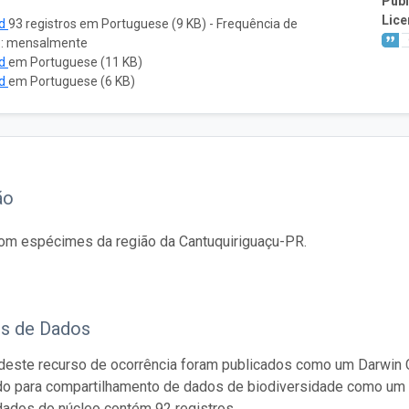
Publ
Lice
ad
93 registros em Portuguese (9 KB) - Frequência de
o: mensalmente
ad
em Portuguese (11 KB)
ad
em Portuguese (6 KB)
ão
om espécimes da região da Cantuquiriguaçu-PR.
os de Dados
este recurso de ocorrência foram publicados como um Darwin C
do para compartilhamento de dados de biodiversidade como um 
dados do núcleo contém 92 registros.