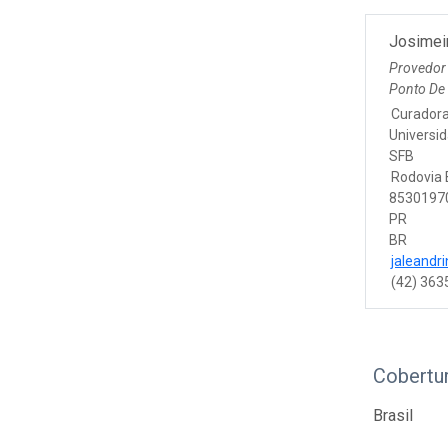
Josimeir
Provedor
Ponto De
Curador
Universid
SFB
Rodovia 
85301970
PR
BR
jaleandr
(42) 363
Cobertu
Brasil