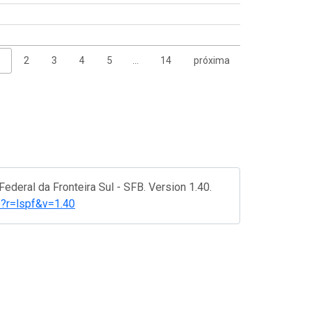
1
2
3
4
5
…
14
próxima
ederal da Fronteira Sul - SFB. Version 1.40.
ce?r=lspf&v=1.40