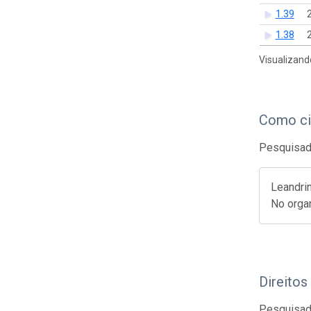
1.39
1.38
Visualizand
Como ci
Pesquisado
Leandrin
No organ
Direitos
Pesquisado