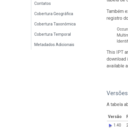
Contatos
Também ex
Cobertura Geográfica
registro d
Cobertura Taxonômica
Occur
Cobertura Temporal
Multi
Identi
Metadados Adicionais
This IPT a
download 
available 
Versões
A tabela a
Versão
1.40