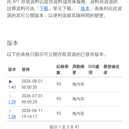
此 IPT 存放資料以提供資料儲存庫服務。資料與資源的
詮釋資料可由「
下載
」單元下載。「
版本
」表格列出此資
源的其它公開版本，以便利追蹤其隨時間的變更。
版本
以下的表格只顯示可公開存取資源的已發布版本。
紀錄筆
異動摘
DOI處
最後修改
版本
發佈
數
要
理
者
2026-08-01
93
無內容
1.40
00:00:30
2026-07-01
93
無內容
1.39
00:00:29
2026-06-11
93
無內容
1.38
19:14:17
顯示 1 至 3 共 41