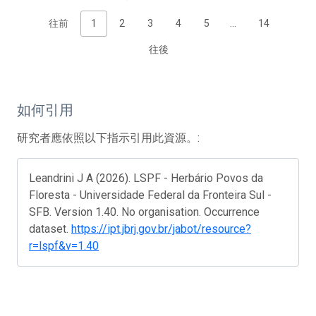
往前
1
2
3
4
5
…
14
往後
如何引用
研究者應依照以下指示引用此資源。:
Leandrini J A (2026). LSPF - Herbário Povos da
Floresta - Universidade Federal da Fronteira Sul -
SFB. Version 1.40. No organisation. Occurrence
dataset.
https://ipt.jbrj.gov.br/jabot/resource?
r=lspf&v=1.40