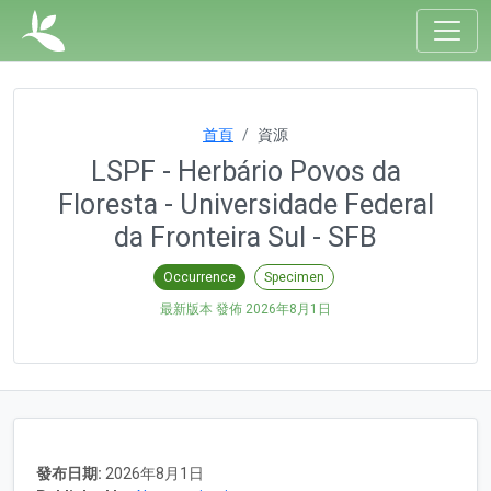
首頁
資源
LSPF - Herbário Povos da
Floresta - Universidade Federal
da Fronteira Sul - SFB
Occurrence
Specimen
最新版本 發佈
2026年8月1日
發布日期:
2026年8月1日