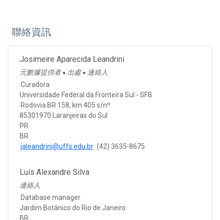
聯絡資訊
Josimeire Aparecida Leandrini
元數據提供者
出處
連絡人
●
●
Curadora
Universidade Federal da Fronteira Sul - SFB
Rodovia BR 158, km 405 s/nº
85301970 Laranjeiras do Sul
PR
BR
jaleandrini@uffs.edu.br
(42) 3635-8675
Luís Alexandre Silva
連絡人
Database manager
Jardim Botânico do Rio de Janeiro
BR