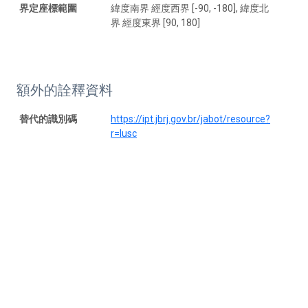
界定座標範圍
緯度南界 經度西界 [-90, -180], 緯度北
界 經度東界 [90, 180]
額外的詮釋資料
替代的識別碼
https://ipt.jbrj.gov.br/jabot/resource?
r=lusc