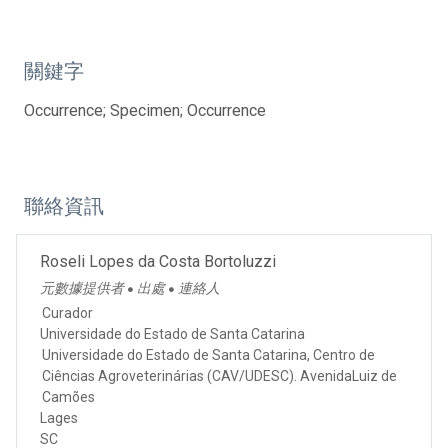
關鍵字
Occurrence; Specimen; Occurrence
聯絡資訊
Roseli Lopes da Costa Bortoluzzi
元數據提供者
出處
連絡人
●
●
Curador
Universidade do Estado de Santa Catarina
Universidade do Estado de Santa Catarina, Centro de
Ciências Agroveterinárias (CAV/UDESC). AvenidaLuiz de
Camões
Lages
SC