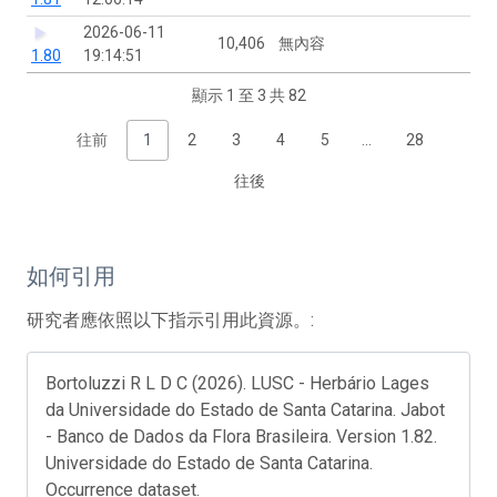
2026-06-11
10,406
無內容
1.80
19:14:51
顯示 1 至 3 共 82
往前
1
2
3
4
5
…
28
往後
如何引用
研究者應依照以下指示引用此資源。:
Bortoluzzi R L D C (2026). LUSC - Herbário Lages
da Universidade do Estado de Santa Catarina. Jabot
- Banco de Dados da Flora Brasileira. Version 1.82.
Universidade do Estado de Santa Catarina.
Occurrence dataset.