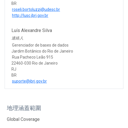
BR
roseli.bortoluzzi@udesc.br
http://lusc.jbrj.gov.br
Luís Alexandre Silva
連絡人
Gerenciador de bases de dados
Jardim Botânico do Rio de Janeiro
Rua Pacheco Leão 915
22460-030 Rio de Janeiro
RJ
BR
suporte@jbrj.gov.br
地理涵蓋範圍
Global Coverage