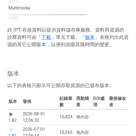
9717
Multimedia
9295
此 IPT 存放資料以提供資料儲存庫服務。資料與資源的
詮釋資料可由「
下載
」單元下載。「
版本
」表格列出此資
源的其它公開版本，以便利追蹤其隨時間的變更。
版本
以下的表格只顯示可公開存取資源的已發布版本。
紀錄筆
異動摘
DOI處
最後修改
版本
發佈
數
要
理
者
2026-08-01
10,824
無內容
1.82
12:06:32
2026-07-01
10,565
無內容
1.81
12:06:14