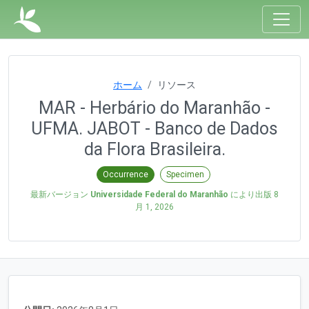
ホーム
リソース
MAR - Herbário do Maranhão -
UFMA. JABOT - Banco de Dados
da Flora Brasileira.
Occurrence
Specimen
最新バージョン
Universidade Federal do Maranhão
により出版
8
月 1, 2026