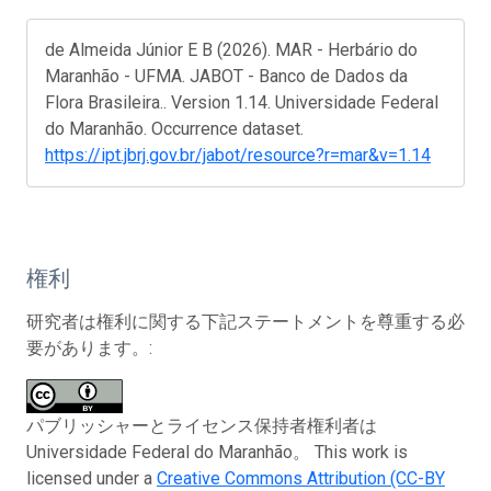
de Almeida Júnior E B (2026). MAR - Herbário do
Maranhão - UFMA. JABOT - Banco de Dados da
Flora Brasileira.. Version 1.14. Universidade Federal
do Maranhão. Occurrence dataset.
https://ipt.jbrj.gov.br/jabot/resource?r=mar&v=1.14
権利
研究者は権利に関する下記ステートメントを尊重する必
要があります。:
パブリッシャーとライセンス保持者権利者は
Universidade Federal do Maranhão。 This work is
licensed under a
Creative Commons Attribution (CC-BY