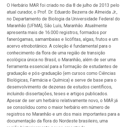
O Herbário MAR foi criado no dia 8 de julho de 2013 pelo
atual curador, o Prof. Dr. Eduardo Bezerra de Almeida Jr.,
no Departamento de Biologia da Universidade Federal do
Maranhão (UFMA), São Luís, Maranhão. Atualmente
apresenta mais de 16.000 registros, formados por
fanerógamas, samambaias e licófitas, algas, frutos e um
acervo etnobotânico. A coleção é fundamental para o
conhecimento da flora de uma região de transição
ecológica única no Brasil, o Maranhão, além de ser uma
ferramenta essencial para a formação de estudantes de
graduação e pós-graduação (em cursos como Ciências
Biológicas, Farmácia e Química) e serve de base para o
desenvolvimento de dezenas de estudos científicos,
incluindo dissertações, teses e artigos publicados.
Apesar de ser um herbário relativamente novo, o MAR já
se consolidou como o maior herbário em número de
registros no Maranhão e um dos mais importantes para a
documentação da flora do Nordeste brasileiro, uma