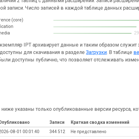
наличии 2 таблиц с данными расширений. Записи расшире
ой записи. Число записей в каждой таблице данных расши
rence (core)
fication
media
2
кземпляр IPT архивирует данные и таким образом служит
 доступны для скачивания в разделе
Загрузки
. В таблице
в
ыли доступны публично, что позволяет отслеживать измен
 ниже указаны только опубликованные версии ресурса, ко
Опубликовано
Записи
Краткая сводка изменений
2026-08-01 00:01:40
344 512
Не представлено