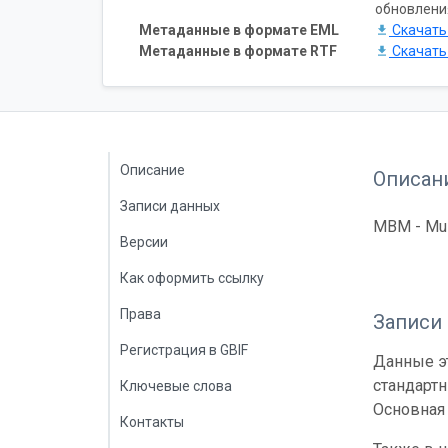
обновлени
Метаданные в формате EML
Скачат
Метаданные в формате RTF
Скачат
Описание
Описан
Записи данных
MBM - Muse
Версии
Как оформить ссылку
Права
Записи
Регистрация в GBIF
Данные эт
стандарт
Ключевые слова
Основная 
Контакты