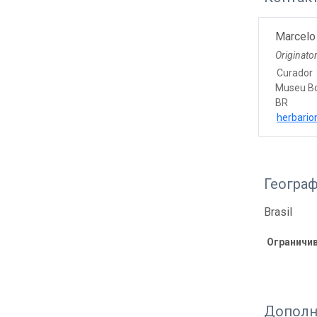
Marcelo
Originato
Curador
Museu Bo
BR
herbario
Геогра
Brasil
Ограничи
Дополн