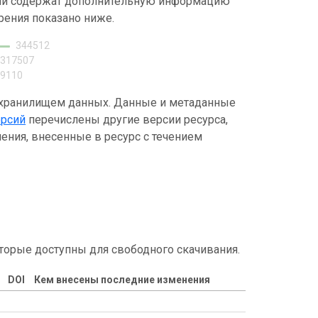
ний содержат дополнительную информацию
рения показано ниже.
344512
317507
99110
 хранилищем данных. Данные и метаданные
ерсий
перечислены другие версии ресурса,
ения, внесенные в ресурс с течением
торые доступны для свободного скачивания.
DOI
Кем внесены последние изменения