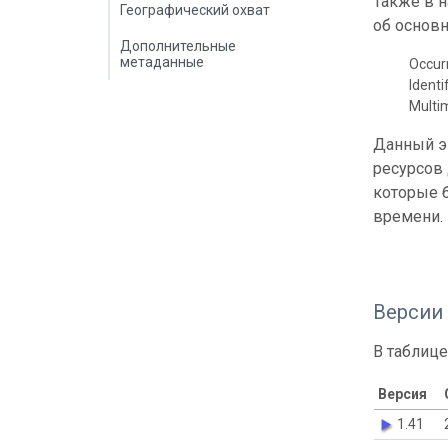
Также в 
Географический охват
об основн
Дополнительные
метаданные
Occur
Identi
Multi
Данный э
ресурсов
которые б
времени.
Версии
В таблице
Версия
1.41