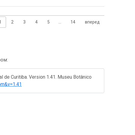
1
2
3
4
5
…
14
вперед
зом:
l de Curitiba. Version 1.41. Museu Botânico
=mbm&v=1.41