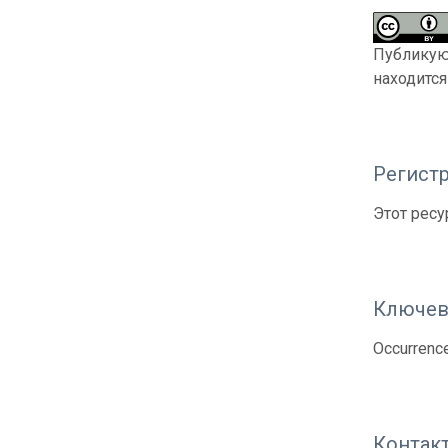
Публикующ
находитс
Регистр
Этот ресу
Ключев
Occurrenc
Контак