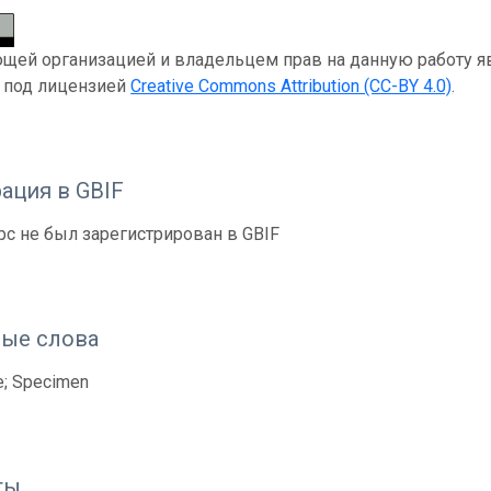
ей организацией и владельцем прав на данную работу явля
я под лицензией
Creative Commons Attribution (CC-BY 4.0)
.
ация в GBIF
рс не был зарегистрирован в GBIF
ые слова
e; Specimen
ты