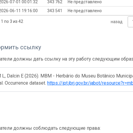
2026-07-01 00:01:32
343 762
Не представлено
2026-06-11 19:16:00
343 541
Не представлено
1 по 3 из 42
назад
ормить ссылку
атели должны дать ссылку на эту работу следующим обра
 L, Dalcin E (2026). MBM - Herbário do Museu Botânico Municipa
al. Occurrence dataset.
https://ipt.jbrj.gov.br/jabot/resource?r
атели должны соблюдать следующие права: