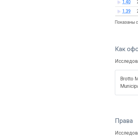
1.40
1.39
Показаны с 
Как оф
Исследов
Brotto M
Municip
Права
Исследов