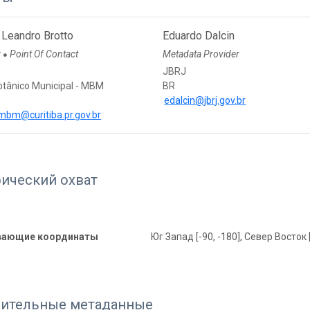
 Leandro Brotto
Eduardo Dalcin
r
Point Of Contact
Metadata Provider
●
JBRJ
tânico Municipal - MBM
BR
edalcin@jbrj.gov.br
mbm@curitiba.pr.gov.br
фический охват
вающие координаты
Юг Запад [-90, -180], Север Восток 
ительные метаданные