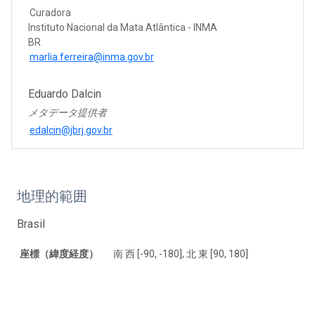
Curadora
Instituto Nacional da Mata Atlântica - INMA
BR
marlia.ferreira@inma.gov.br
Eduardo Dalcin
メタデータ提供者
edalcin@jbrj.gov.br
地理的範囲
Brasil
座標（緯度経度）
南 西 [-90, -180], 北 東 [90, 180]