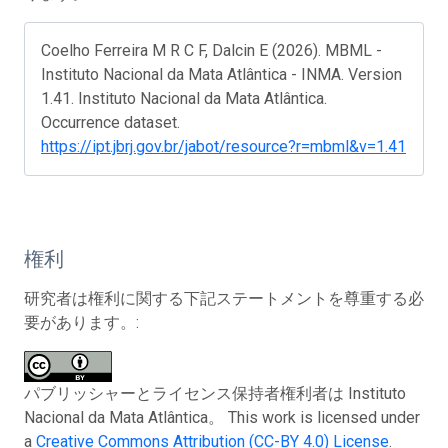
Coelho Ferreira M R C F, Dalcin E (2026). MBML -
Instituto Nacional da Mata Atlântica - INMA. Version
1.41. Instituto Nacional da Mata Atlântica.
Occurrence dataset.
https://ipt.jbrj.gov.br/jabot/resource?r=mbml&v=1.41
権利
研究者は権利に関する下記ステートメントを尊重する必
要があります。:
パブリッシャーとライセンス保持者権利者は Instituto
Nacional da Mata Atlântica。 This work is licensed under
a
Creative Commons Attribution (CC-BY 4.0) License
.