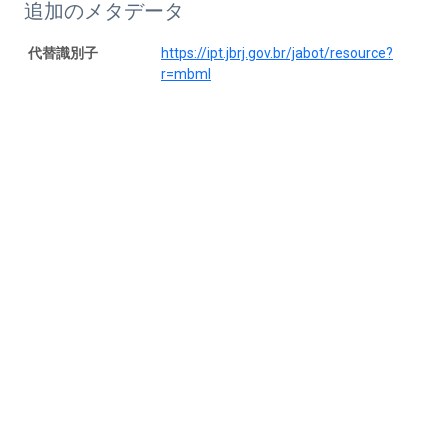
追加のメタデータ
代替識別子
https://ipt.jbrj.gov.br/jabot/resource?
r=mbml