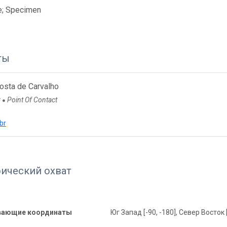
e; Specimen
ты
osta de Carvalho
r
Point Of Contact
●
br
фический охват
вающие координаты
Юг Запад [-90, -180], Север Восток 