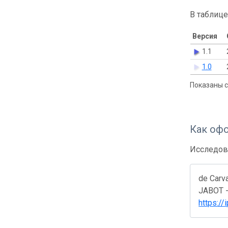
В таблице
Версия
1.1
1.0
Показаны с 
Как оф
Исследов
de Carv
JABOT - 
https://