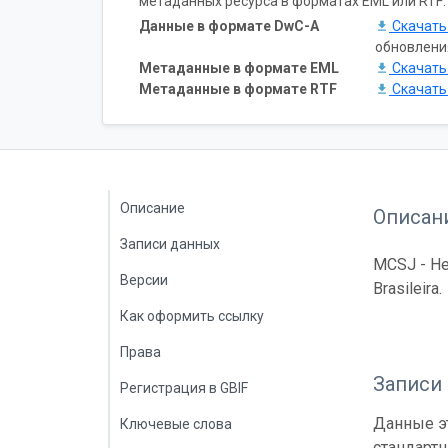
метаданных ресурса в форматах EML или RTF:
Данные в формате DwC-A
Скачат
обновлени
Метаданные в формате EML
Скачат
Метаданные в формате RTF
Скачат
Описание
Описан
Записи данных
MCSJ - Her
Версии
Brasileira.
Как оформить ссылку
Права
Записи
Регистрация в GBIF
Данные эт
Ключевые слова
стандарт