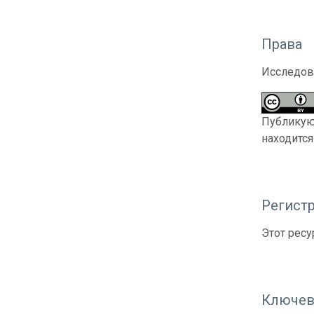
Права
Исследов
Публикующ
находитс
Регистр
Этот ресу
Ключев