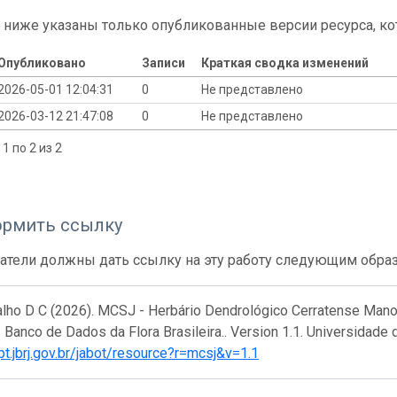
 ниже указаны только опубликованные версии ресурса, ко
Опубликовано
Записи
Краткая сводка изменений
2026-05-01 12:04:31
0
Не представлено
2026-03-12 21:47:08
0
Не представлено
1 по 2 из 2
ормить ссылку
атели должны дать ссылку на эту работу следующим обра
alho D C (2026). MCSJ - Herbário Dendrológico Cerratense Manoe
Banco de Dados da Flora Brasileira.. Version 1.1. Universidade d
ipt.jbrj.gov.br/jabot/resource?r=mcsj&v=1.1