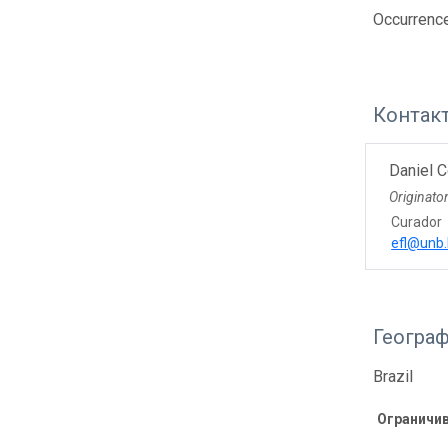
Occurrenc
Контак
Daniel C
Originato
Curador
efl@unb.
Геогра
Brazil
Ограничи