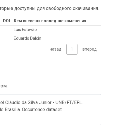
торые доступны для свободного скачивания.
DOI
Кем внесены последние изменения
Luis Estevão
Eduardo Dalcin
назад
1
вперед
зом:
l Cláudio da Silva Júnior - UNB/FT/EFL.
e Brasília. Occurrence dataset.