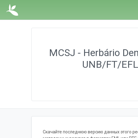
MCSJ - Herbário Dend
UNB/FT/EFL. 
Скачайте последнюю версию данных этого ресу