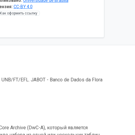
бликовано:
Universidade de Brasília
ензия:
CC-BY 4.0
Как оформить ссылку
 - UNB/FT/EFL. JABOT - Banco de Dados da Flora
ore Archive (DwC-A), который является
де набора из одной или нескольких таблиц.