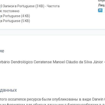
Опу
Лиц
ь
0 Записи в Portuguese (3 KB) - Частота
я: постоянно
ь
в Portuguese (4 KB)
ь
в Portuguese (5 KB)
ие
bário Dendrológico Cerratense Manoel Cláudio da Silva Júnior
 данных
ого occurrence ресурса были опубликованы в виде Darwin C
ным форматом для обмена данными о биоразнообразии в ви