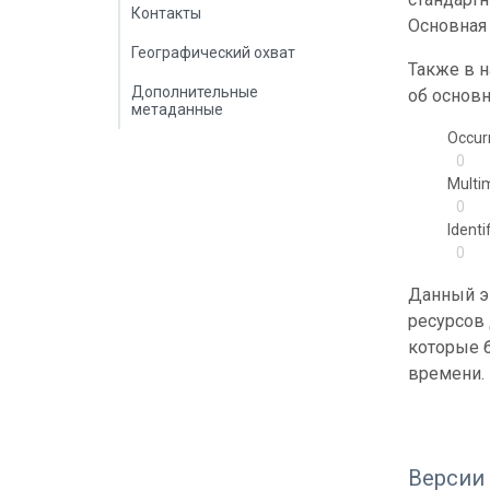
Контакты
Основная 
Географический охват
Также в 
Дополнительные
об основн
метаданные
Occur
0
Multi
0
Identi
0
Данный э
ресурсов
которые б
времени.
Версии