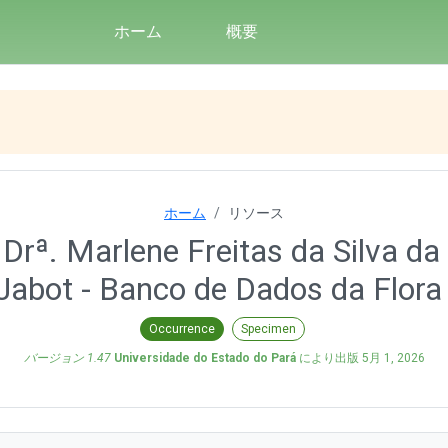
ホーム
概要
ホーム
リソース
 Drª. Marlene Freitas da Silva da
Jabot - Banco de Dados da Flora 
Occurrence
Specimen
バージョン 1.47
Universidade do Estado do Pará
により出版
5月 1, 2026