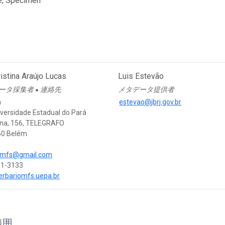
e; Specimen
ristina Araújo Lucas
Luis Estevão
ータ採集者
連絡先
メタデータ提供者
●
a
estevao@jbrj.gov.br
iversidade Estadual do Pará
Una, 156, TELEGRAFO
60 Belém
o.mfs@gmail.com
81-3133
herbariomfs.uepa.br
範囲