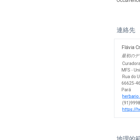
Occurrenc
連絡先
Flávia C
最初のデ
Curador
MFS - Un
Rua do 
66625-4
Pará
herbari
(91)999
https://
地理的