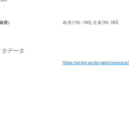
経度）
南 西 [-90, -180], 北 東 [90, 180]
メタデータ
https://ipt.jbrj.gov.br/jabot/resourc