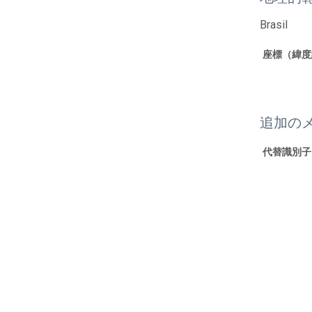
Brasil
座標（緯度
追加の
代替識別子