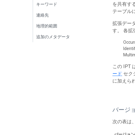
を共有する
キーワード
テーブルに
連絡先
拡張デー
地理的範囲
す。 各
追加のメタデータ
Occur
Identi
Multi
この IP
ード
セク
に加えら
バージ
次の表は
バージョン