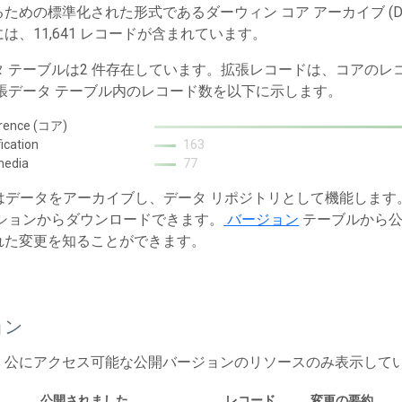
ための標準化された形式であるダーウィン コア アーカイブ (Dw
は、11,641 レコードが含まれています。
タ テーブルは2 件存在しています。拡張レコードは、コアの
拡張データ テーブル内のレコード数を以下に示します。
rence (コア)
fication
163
media
77
T はデータをアーカイブし、データ リポジトリとして機能しま
ションからダウンロードできます。
バージョン
テーブルから公
れた変更を知ることができます。
ョン
、公にアクセス可能な公開バージョンのリソースのみ表示して
公開されました。
レコード
変更の要約