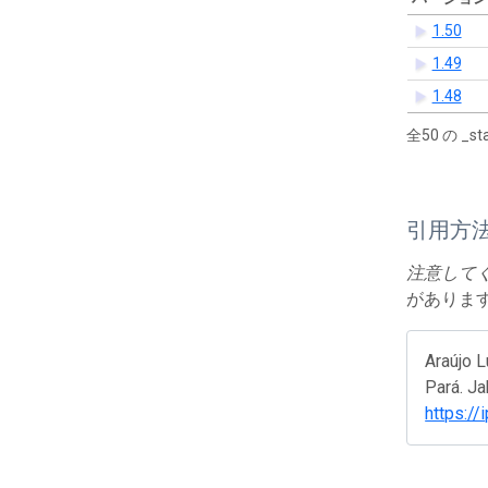
1.50
1.49
1.48
全50 の _
引用方
注意して
があります
Araújo L
Pará. Ja
https://