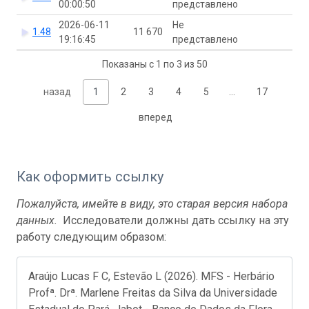
00:00:50
представлено
2026-06-11
Не
1.48
11 670
19:16:45
представлено
Показаны с 1 по 3 из 50
назад
1
2
3
4
5
…
17
вперед
Как оформить ссылку
Пожалуйста, имейте в виду, это старая версия набора
данных.
Исследователи должны дать ссылку на эту
работу следующим образом:
Araújo Lucas F C, Estevão L (2026). MFS - Herbário
Profª. Drª. Marlene Freitas da Silva da Universidade