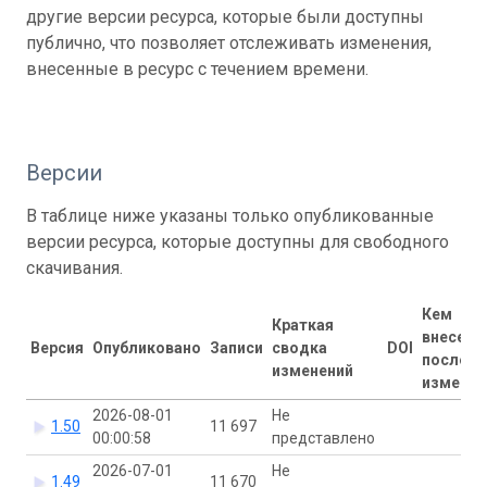
другие версии ресурса, которые были доступны
публично, что позволяет отслеживать изменения,
внесенные в ресурс с течением времени.
Версии
В таблице ниже указаны только опубликованные
версии ресурса, которые доступны для свободного
скачивания.
Кем
Краткая
внесены
Версия
Опубликовано
Записи
сводка
DOI
последн
изменений
изменен
2026-08-01
Не
1.50
11 697
00:00:58
представлено
2026-07-01
Не
1.49
11 670