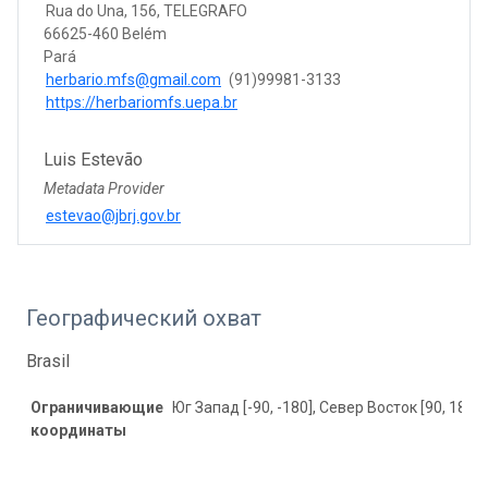
Rua do Una, 156, TELEGRAFO
66625-460 Belém
Pará
herbario.mfs@gmail.com
(91)99981-3133
https://herbariomfs.uepa.br
Luis Estevão
Metadata Provider
estevao@jbrj.gov.br
Географический охват
Brasil
Ограничивающие
Юг Запад [-90, -180], Север Восток [90, 180]
координаты