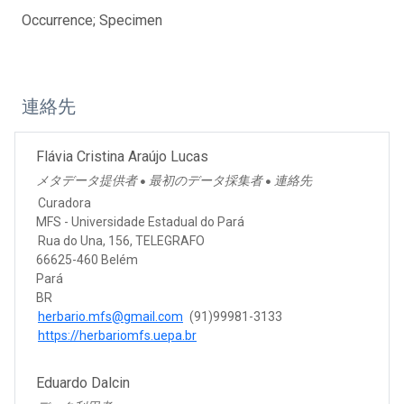
Occurrence; Specimen
連絡先
Flávia Cristina Araújo Lucas
メタデータ提供者
最初のデータ採集者
連絡先
●
●
Curadora
MFS - Universidade Estadual do Pará
Rua do Una, 156, TELEGRAFO
66625-460 Belém
Pará
BR
herbario.mfs@gmail.com
(91)99981-3133
https://herbariomfs.uepa.br
Eduardo Dalcin