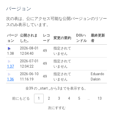
バージョン
次の表は、公にアクセス可能な公開バージョンのリソー
スのみ表示しています。
バージ
公開されま
レコ
DOIハ
最終更新
変更の要約
ョン
した。
ード
ンドル
者
2026-08-01
指定されて
49
1.38
12:04:40
いません
2026-07-01
指定されて
49
1.37
12:04:22
いません
2026-06-10
指定されて
Eduardo
49
1.36
11:16:19
いません
Dalcin
全39 の _start _から3までを表示する。
前にもどる
1
2
3
4
5
…
13
次にすすむ