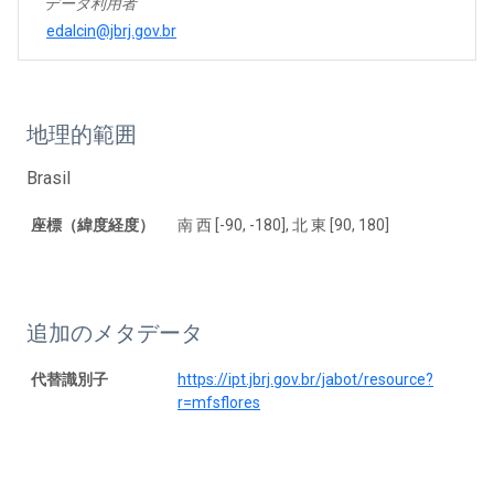
データ利用者
edalcin@jbrj.gov.br
地理的範囲
Brasil
座標（緯度経度）
南 西 [-90, -180], 北 東 [90, 180]
追加のメタデータ
代替識別子
https://ipt.jbrj.gov.br/jabot/resource?
r=mfsflores