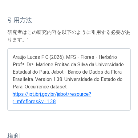
引用方法
研究者はこの研究内容を以下のように引用する必要があ
ります。:
Araújo Lucas F C (2026). MFS - Flores - Herbário
Profª. Drª. Marlene Freitas da Silva da Universidade
Estadual do Pará. Jabot - Banco de Dados da Flora
Brasileira. Version 1.38. Universidade do Estado do
Pará. Occurrence dataset.
https://ipt.jbrj.gov.br/jabot/resource?
r=mfsflores&v=1.38
権利