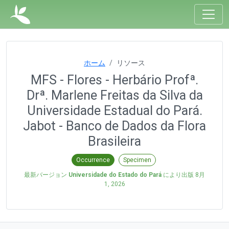
ホーム
リソース
MFS - Flores - Herbário Profª.
Drª. Marlene Freitas da Silva da
Universidade Estadual do Pará.
Jabot - Banco de Dados da Flora
Brasileira
Occurrence
Specimen
最新バージョン
Universidade do Estado do Pará
により出版
8月
1, 2026