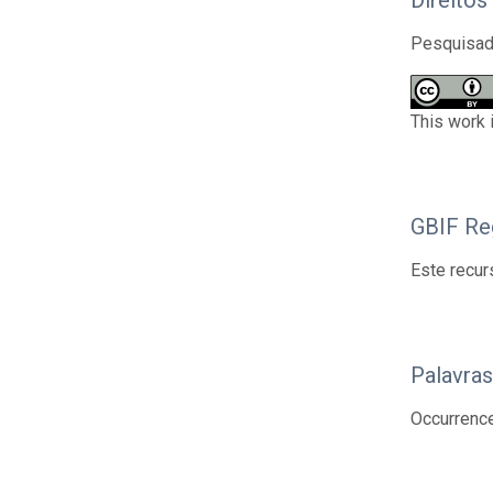
Direitos
Pesquisado
This work 
GBIF Reg
Este recur
Palavra
Occurrenc