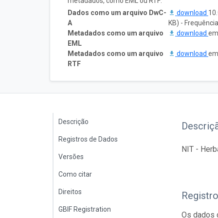
metadados, como EML ou RTF:
Dados como um arquivo DwC-
download
10
A
KB) - Frequênci
Metadados como um arquivo
download
em
EML
Metadados como um arquivo
download
em
RTF
Descrição
Descriç
Registros de Dados
NIT - Herb
Versões
Como citar
Direitos
Registr
GBIF Registration
Os dados d