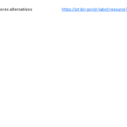
dores alternativos
https://ipt.jbrj.gov.br/jabot/resource