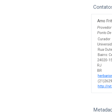
Contato
Arno Fr
Provedor
Ponto De
Curador
Universi
Rua Oute
Bairro: C
24020-1
RJ
BR
herbario
(21)262
http://nit
Metadad