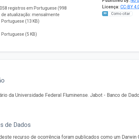
Published by:
No o
Licença:
CC-BY 4.
.058 registros em Portuguese (998
Como citar
a de atualização: mensalmente
 Portuguese (13 KB)
 Portuguese (5 KB)
ão
ário da Universidade Federal Fluminense. Jabot - Banco de Dados
os de Dados
este recurso de ocorrência foram publicados como um Darwin C