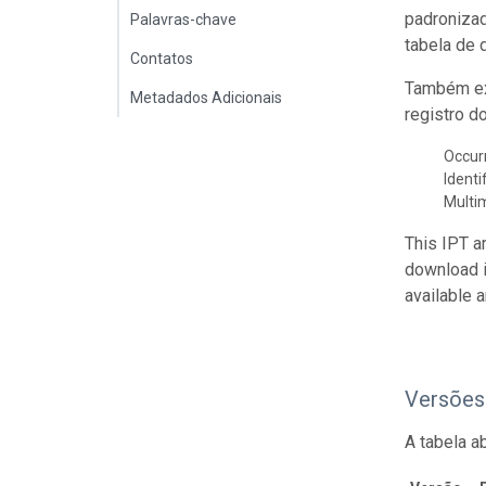
padroniza
Palavras-chave
tabela de 
Contatos
Também ex
Metadados Adicionais
registro d
Occur
Identi
Multi
This IPT a
download 
available 
Versões
A tabela a