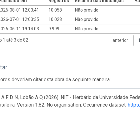
Publicado em
Registros
Resumo das mudanças
Ha
2026-08-01 12:03:41
10.058
Não provido
2026-07-01 12:03:35
10.028
Não provido
2026-06-11 19:14:03
9.999
Não provido
o 1 até 3 de 82
anterior
tar
res deveriam citar esta obra da seguinte maneira:
 A F D N, Lobão A Q (2026). NIT - Herbário da Universidade Fed
asileira. Version 1.82. No organisation. Occurrence dataset.
https