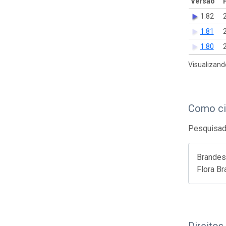
Versão
1.82
1.81
1.80
Visualizand
Como ci
Pesquisado
Brandes
Flora Br