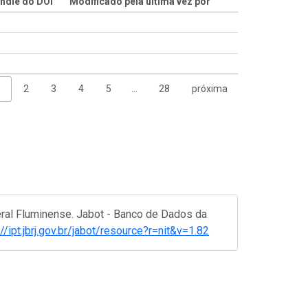
ndle do DOI
Modificado pela última vez por
1
2
3
4
5
…
28
próxima
eral Fluminense. Jabot - Banco de Dados da
://ipt.jbrj.gov.br/jabot/resource?r=nit&v=1.82