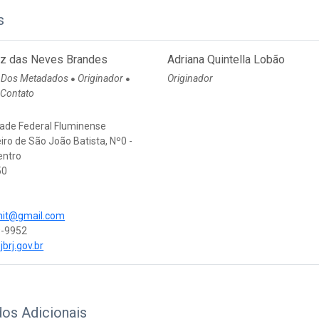
s
itz das Neves Brandes
Adriana Quintella Lobão
 Dos Metadados
Originador
Originador
●
●
 Contato
dade Federal Fluminense
iro de São João Batista, Nº0 -
entro
50
nit@gmail.com
9-9952
.jbrj.gov.br
os Adicionais