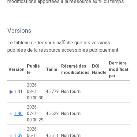
modifications apportées à la ressource au fil du temps.
Versions
Le tableau ci-dessous naffiche que les versions
publiées de la ressource accessibles publiquement.
Dernière
Publié
Résumé des
DOI
Version
Taille
modification
le
modifications
Handle
par
2026-
1.41
08-01
45 779
Non fourni
00:00:30
2026-
1.40
07-01
45 629
Non fourni
00:00:29
2026-
1.39
06-11
45 511
Non fourni