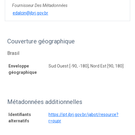
Fournisseur Des Métadonnées
edalcin@jbrj.gov.br
Couverture géographique
Brasil
Enveloppe
Sud Ouest [-90, -180], Nord Est [90, 180]
géographique
Métadonnées additionnelles
Identifiants
https://ipt.jbrj.gov.br/jabot/resource?
alternatifs
r=oupr